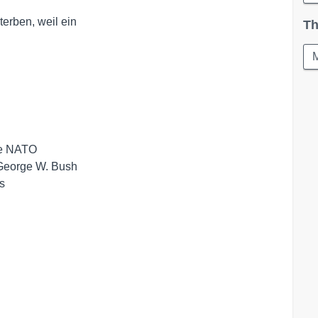
erben, weil ein

Th
M