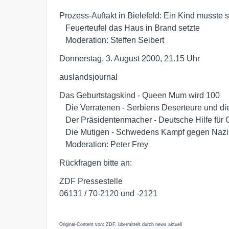
Prozess-Auftakt in Bielefeld: Ein Kind musste st
   Feuerteufel das Haus in Brand setzte

   Moderation: Steffen Seibert
Donnerstag, 3. August 2000, 21.15 Uhr
auslandsjournal
Das Geburtstagskind - Queen Mum wird 100

   Die Verratenen - Serbiens Deserteure und die NATO

   Der Präsidentenmacher - Deutsche Hilfe für George W. Bush

   Die Mutigen - Schwedens Kampf gegen Nazis

   Moderation: Peter Frey
Rückfragen bitte an:
ZDF Pressestelle
06131 / 70-2120 und -2121
Original-Content von: ZDF, übermittelt durch news aktuell