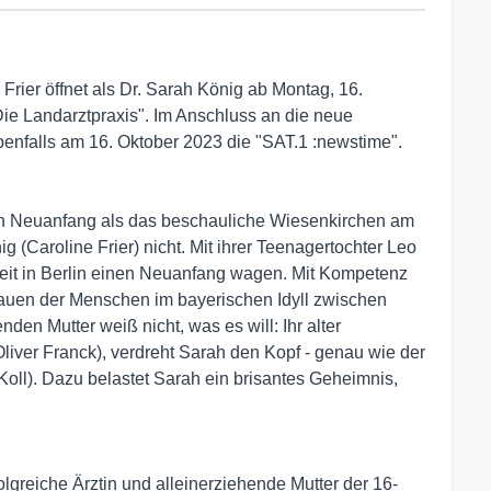
 Frier öffnet als Dr. Sarah König ab Montag, 16.
Die Landarztpraxis". Im Anschluss an die neue
benfalls am 16. Oktober 2023 die "SAT.1 :newstime".
ten Neuanfang als das beschauliche Wiesenkirchen am
g (Caroline Frier) nicht. Mit ihrer Teenagertochter Leo
Zeit in Berlin einen Neuanfang wagen. Mit Kompetenz
auen der Menschen im bayerischen Idyll zwischen
den Mutter weiß nicht, was es will: Ihr alter
liver Franck), verdreht Sarah den Kopf - genau wie der
Koll). Dazu belastet Sarah ein brisantes Geheimnis,
folgreiche Ärztin und alleinerziehende Mutter der 16-