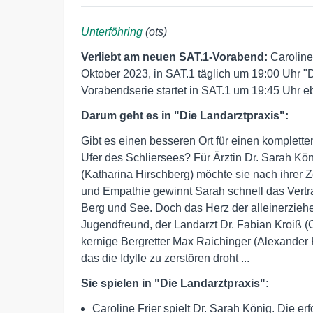
Unterföhring
(ots)
Verliebt am neuen SAT.1-Vorabend:
Caroline
Oktober 2023, in SAT.1 täglich um 19:00 Uhr "
Vorabendserie startet in SAT.1 um 19:45 Uhr e
Darum geht es in "Die Landarztpraxis":
Gibt es einen besseren Ort für einen komplet
Ufer des Schliersees? Für Ärztin Dr. Sarah Köni
(Katharina Hirschberg) möchte sie nach ihrer 
und Empathie gewinnt Sarah schnell das Vertr
Berg und See. Doch das Herz der alleinerziehen
Jugendfreund, der Landarzt Dr. Fabian Kroiß (O
kernige Bergretter Max Raichinger (Alexander 
das die Idylle zu zerstören droht ...
Sie spielen in "Die Landarztpraxis":
Caroline Frier spielt Dr. Sarah König. Die er