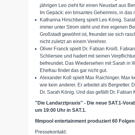
jährigen Leo zieht für einen Neustart aus B
Im Gepäck: ein brisantes Geheimnis, in das n
Katharina Hirschberg spielt Leo König. Sarah
immer unter Strom steht und ihre eigenen Be
Großstadt gewöhnt ist, freundet sie sich ra
nicht zuletzt an einem Verehrer.
Oliver Franck spielt Dr. Fabian Kroiß. Fabia
Schliersee und hadert mit seinen Verpflichtu
befreundet. Das Wiedersehen mit Sarah in Wi
Ehefrau findet das gar nicht gut.
Alexander Koll spielt Max Raichinger. Max k
wie kein anderer. Er arbeitet als Bergretter.
Dr. Sarah König. Und das gefällt Dr. Fabian K
"Die Landarztpraxis" - Die neue SAT.1-Vora
um 19:00 Uhr in SAT.1.
filmpool entertainment produziert 60 Folgen
Pressekontakt: