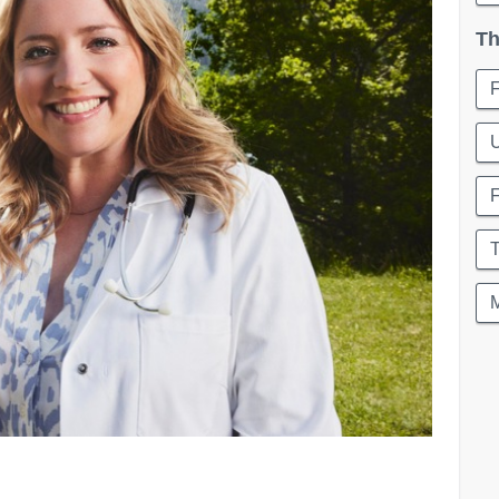
Th
F
U
M