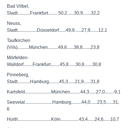
Bad Vilbel,
Stadt...........Frankfurt.........50,2......30,9.......32,2
Neuss,
Stadt.................Düsseldorf......49,9......27,9.......12,1
Taufkirchen
(Vils)..........München.........49,6......38,8.......23,8
Mörfelden-
Walldorf........Frankfurt........45,8......30,8.......30,8
Pinneberg,
Stadt...........Hamburg.........45,3......21,9......31,8
Karlsfeld.......................München.........44,3......27,0.......-9,1
Seevetal........................Hamburg.........44,0......23,5......31,
6
Hürth.............................Köln................43,4......24,6......10,7