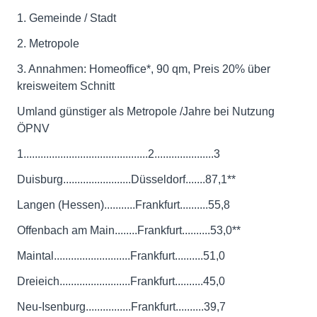
1. Gemeinde / Stadt
2. Metropole
3. Annahmen: Homeoffice*, 90 qm, Preis 20% über
kreisweitem Schnitt
Umland günstiger als Metropole /Jahre bei Nutzung
ÖPNV
1............................................2.....................3
Duisburg........................Düsseldorf.......87,1**
Langen (Hessen)...........Frankfurt..........55,8
Offenbach am Main........Frankfurt..........53,0**
Maintal...........................Frankfurt..........51,0
Dreieich.........................Frankfurt..........45,0
Neu-Isenburg................Frankfurt..........39,7