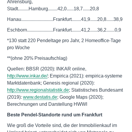
Ahrensburg,
Stadt.........Hamburg........42,0......18,7......20,8
Hanau...........................Frankfurt........41,9......20,8......38,9
Eschborn......................Frankfurt........41,2......36,2.......0,9
*130 statt 220 Pendeltage pro Jahr, 2 Homeoffice-Tage
pro Woche
**(ohne 20% Preisaufschlag)
Quellen: BBSR (2020): INKAR online,
http://www.inkar.de/
; Empirica (2021): empirica-systeme
Marktdatenbank; Genesis regional (2020):
http://www.regionalstatistik.de
; Statistisches Bundesamt
(2019):
www.destatis.de
; Google Maps (2020);
Berechnungen und Darstellung HWWI
Beste Pendel-Standorte rund um Frankfurt
Wie groß die Vorteile sind, die der Immobilienkauf im