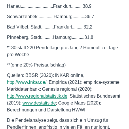
Hanau............................Frankfurt..........38,9
Schwarzenbek..............Hamburg...........36,7
Bad Vilbel, Stadt...........Frankfurt..........32,2
Pinneberg, Stadt..........Hamburg...........31,8
*130 statt 220 Pendeltage pro Jahr, 2 Homeoffice-Tage
pro Woche
**(ohne 20% Preisaufschlag)
Quellen: BBSR (2020): INKAR online,
http://www.inkar.de/
; Empirica (2021): empirica-systeme
Marktdatenbank; Genesis regional (2020):
http://www.regionalstatistik.de
; Statistisches Bundesamt
(2019):
www.destatis.de
; Google Maps (2020);
Berechnungen und Darstellung HWWI
Die Pendelanalyse zeigt, dass sich ein Umzug für
Pendler*innen langfristig in vielen Fällen nur lohnt,