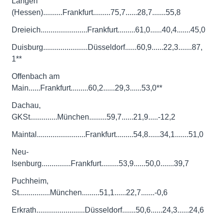
Langen
(Hessen)..........Frankfurt.........75,7......28,7.......55,8
Dreieich........................Frankfurt.........61,0......40,4.......45,0
Duisburg.......................Düsseldorf......60,9......22,3.......87,
1**
Offenbach am
Main......Frankfurt.........60,2......29,3......53,0**
Dachau,
GKSt..............München.........59,7......21,9.....-12,2
Maintal.........................Frankfurt.........54,8......34,1.......51,0
Neu-
Isenburg...............Frankfurt.........53,9......50,0.......39,7
Puchheim,
St................München.........51,1......22,7.......-0,6
Erkrath.........................Düsseldorf.......50,6......24,3......24,6