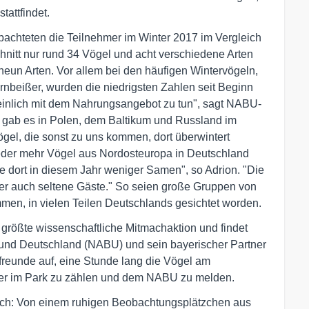
tattfindet.
bachteten die Teilnehmer im Winter 2017 im Vergleich
hnitt nur rund 34 Vögel und acht verschiedene Arten
 neun Arten. Vor allem bei den häufigen Wintervögeln,
rnbeißer, wurden die niedrigsten Zahlen seit Beginn
einlich mit dem Nahrungsangebot zu tun", sagt NABU-
h gab es in Polen, dem Baltikum und Russland im
ögel, die sonst zu uns kommen, dort überwintert
ieder mehr Vögel aus Nordosteuropa in Deutschland
 dort in diesem Jahr weniger Samen", so Adrion. "Die
ter auch seltene Gäste." So seien große Gruppen von
men, in vielen Teilen Deutschlands gesichtet worden.
 größte wissenschaftliche Mitmachaktion und findet
zbund Deutschland (NABU) und sein bayerischer Partner
freunde auf, eine Stunde lang die Vögel am
der im Park zu zählen und dem NABU zu melden.
fach: Von einem ruhigen Beobachtungsplätzchen aus