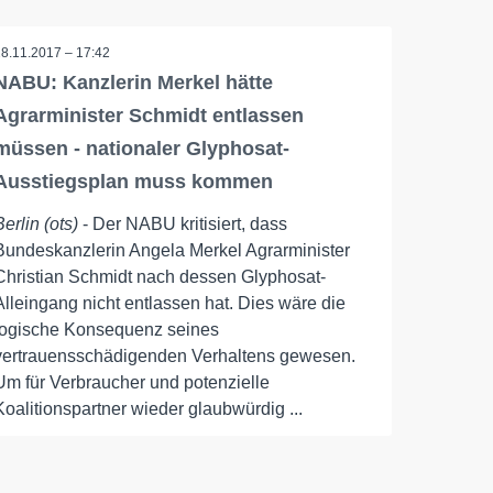
28.11.2017 – 17:42
NABU: Kanzlerin Merkel hätte
Agrarminister Schmidt entlassen
müssen - nationaler Glyphosat-
Ausstiegsplan muss kommen
Berlin (ots)
- Der NABU kritisiert, dass
Bundeskanzlerin Angela Merkel Agrarminister
Christian Schmidt nach dessen Glyphosat-
Alleingang nicht entlassen hat. Dies wäre die
logische Konsequenz seines
vertrauensschädigenden Verhaltens gewesen.
Um für Verbraucher und potenzielle
Koalitionspartner wieder glaubwürdig ...