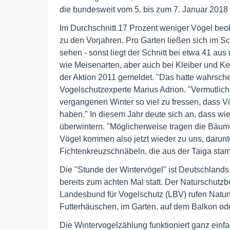
die bundesweit vom 5. bis zum 7. Januar 2018 s
Im Durchschnitt 17 Prozent weniger Vögel beo
zu den Vorjahren. Pro Garten ließen sich im Sc
sehen - sonst liegt der Schnitt bei etwa 41 aus
wie Meisenarten, aber auch bei Kleiber und Ke
der Aktion 2011 gemeldet. "Das hatte wahrsch
Vogelschutzexperte Marius Adrion. "Vermutlic
vergangenen Winter so viel zu fressen, dass V
haben." In diesem Jahr deute sich an, dass w
überwintern. "Möglicherweise tragen die Bäume
Vögel kommen also jetzt wieder zu uns, darun
Fichtenkreuzschnäbeln, die aus der Taiga stam
Die "Stunde der Wintervögel" ist Deutschlands
bereits zum achten Mal statt. Der Naturschut
Landesbund für Vogelschutz (LBV) rufen Natur
Futterhäuschen, im Garten, auf dem Balkon o
Die Wintervogelzählung funktioniert ganz ein