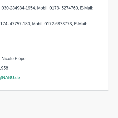
: 030-284984-1954, Mobil: 0173- 5274760, E-Mail:
9174- 47757-180, Mobil: 0172-6873773, E-Mail:
-------------------------------------------
 | Nicole Flöper
-1958
e@NABU.de