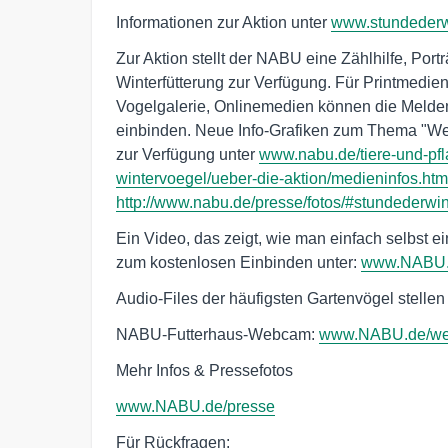
Informationen zur Aktion unter
www.stundederw
Zur Aktion stellt der NABU eine Zählhilfe, Port
Winterfütterung zur Verfügung. Für Printmedie
Vogelgalerie, Onlinemedien können die Meldem
einbinden. Neue Info-Grafiken zum Thema "Wer
zur Verfügung unter
www.nabu.de/tiere-und-pfl
wintervoegel/ueber-die-aktion/medieninfos.htm
http://www.nabu.de/presse/fotos/#stundederwi
Ein Video, das zeigt, wie man einfach selbst e
zum kostenlosen Einbinden unter:
www.NABU.d
Audio-Files der häufigsten Gartenvögel stellen
NABU-Futterhaus-Webcam:
www.NABU.de/w
Mehr Infos & Pressefotos
www.NABU.de/presse
Für Rückfragen: