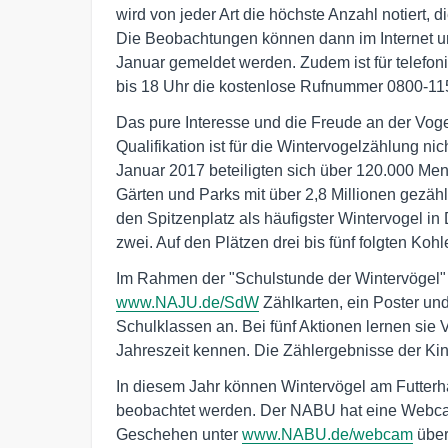
wird von jeder Art die höchste Anzahl notiert, d
Die Beobachtungen können dann im Internet u
Januar gemeldet werden. Zudem ist für telefon
bis 18 Uhr die kostenlose Rufnummer 0800-115
Das pure Interesse und die Freude an der Vog
Qualifikation ist für die Wintervogelzählung ni
Januar 2017 beteiligten sich über 120.000 M
Gärten und Parks mit über 2,8 Millionen gezäh
den Spitzenplatz als häufigster Wintervogel in
zwei. Auf den Plätzen drei bis fünf folgten Ko
Im Rahmen der "Schulstunde der Wintervögel" v
www.NAJU.de/SdW
Zählkarten, ein Poster un
Schulklassen an. Bei fünf Aktionen lernen sie 
Jahreszeit kennen. Die Zählergebnisse der Kin
In diesem Jahr können Wintervögel am Futterha
beobachtet werden. Der NABU hat eine Webcam
Geschehen unter
www.NABU.de/webcam
über