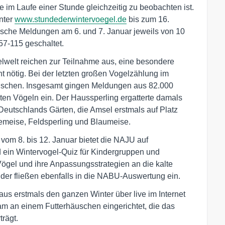
ie im Laufe einer Stunde gleichzeitig zu beobachten ist.
nter
www.stundederwintervoegel.de
bis zum 16.
ische Meldungen am 6. und 7. Januar jeweils von 10
7-115 geschaltet.
elwelt reichen zur Teilnahme aus, eine besondere
cht nötig. Bei der letzten großen Vogelzählung im
enschen. Insgesamt gingen Meldungen aus 82.000
lten Vögeln ein. Der Haussperling ergatterte damals
 Deutschlands Gärten, die Amsel erstmals auf Platz
hlemeise, Feldsperling und Blaumeise.
om 8. bis 12. Januar bietet die NAJU auf
d ein Wintervogel-Quiz für Kindergruppen und
Vögel und ihre Anpassungsstrategien an die kalte
der fließen ebenfalls in die NABU-Auswertung ein.
us erstmals den ganzen Winter über live im Internet
 an einem Futterhäuschen eingerichtet, die das
trägt.