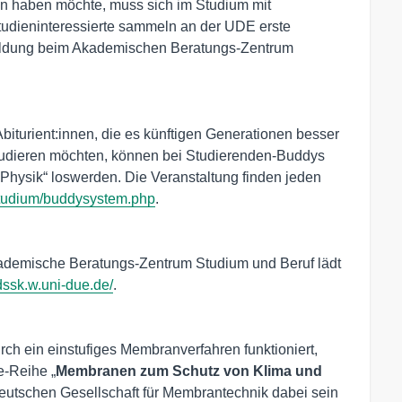
en haben möchte, muss sich im Studium mit
tudieninteressierte sammeln an der UDE erste
eldung beim Akademischen Beratungs-Zentrum
Abiturient:innen, die es künftigen Generationen besser
studieren möchten, können bei Studierenden-Buddys
hysik“ loswerden. Die Veranstaltung finden jeden
studium/buddysystem.php
.
ademische Beratungs-Zentrum Studium und Beruf lädt
/dssk.w.uni-due.de/
.
h ein einstufiges Membranverfahren funktioniert,
ne-Reihe „
Membranen zum Schutz von Klima und
eutschen Gesellschaft für Membrantechnik dabei sein