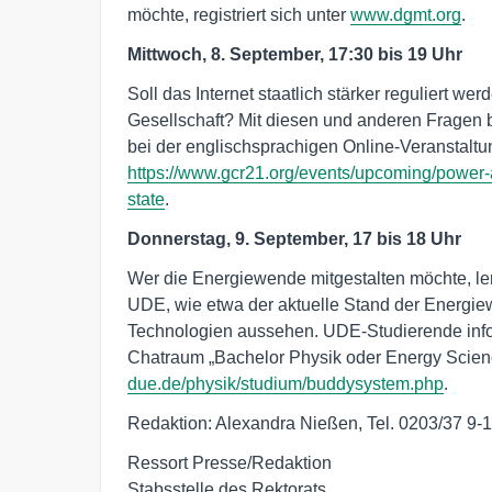
möchte, registriert sich unter
www.dgmt.org
.
Mittwoch, 8. September, 17:30 bis 19 Uhr
Soll das Internet staatlich stärker reguliert we
Gesellschaft? Mit diesen und anderen Fragen b
bei der englischsprachigen Online-Veranstaltun
https://www.gcr21.org/events/upcoming/power-an
state
.
Donnerstag, 9. September, 17 bis 18 Uhr
Wer die Energiewende mitgestalten möchte, ler
UDE, wie etwa der aktuelle Stand der Energi
Technologien aussehen. UDE-Studierende infor
Chatraum „Bachelor Physik oder Energy Scien
due.de/physik/studium/buddysystem.php
.
Redaktion: Alexandra Nießen, Tel. 0203/37 9-
Ressort Presse/Redaktion

Stabsstelle des Rektorats
