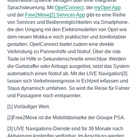
Multimedia-Systeme verfügen über eine integrierte
Sprachsteuerung. Mit
OpelConnect
, der
myOpel App
und der
Free2Move[2] Services App
gibt es eine Reihe
von Services und Bedienmöglichkeiten via Smartphone,
die den Umgang mit den Elektromodellen von Opel wie
dem neuen Mokka-e noch praktischer und komfortabler
gestalten. OpelConnect bietet zudem eine direkte
Verbindung zu Pannenhilfe und Notruf. Über die rote
Taste ist Hilfe in Sekundenschnelle erreichbar. Werden
die Gurtstraffer oder Airbags ausgelöst, setzt das System
automatisch einen Notruf ab. Mit der LIVE Navigation[3]
lassen sich Verkehrsereignisse in Echtzeit erfassen und
Staus dynamisch umfahren. So wird die Reise für Fahrer
und Passagiere noch entspannter.
[1] Vorläufiger Wert.
[2]Free2Move ist die Mobilitätsmarke der Groupe PSA.
[3] LIVE Navigations-Dienste sind für 36 Monate nach
Aktivierung kostenfrei verfügbar. Im Anschluss werden