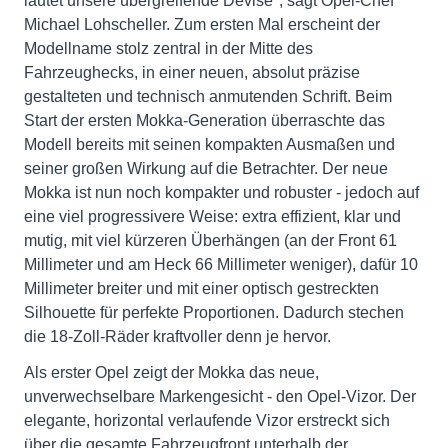
lautet unsere übergreifende Devise", sagt Opel-Chef
Michael Lohscheller. Zum ersten Mal erscheint der
Modellname stolz zentral in der Mitte des
Fahrzeughecks, in einer neuen, absolut präzise
gestalteten und technisch anmutenden Schrift. Beim
Start der ersten Mokka-Generation überraschte das
Modell bereits mit seinen kompakten Ausmaßen und
seiner großen Wirkung auf die Betrachter. Der neue
Mokka ist nun noch kompakter und robuster - jedoch auf
eine viel progressivere Weise: extra effizient, klar und
mutig, mit viel kürzeren Überhängen (an der Front 61
Millimeter und am Heck 66 Millimeter weniger), dafür 10
Millimeter breiter und mit einer optisch gestreckten
Silhouette für perfekte Proportionen. Dadurch stechen
die 18-Zoll-Räder kraftvoller denn je hervor.
Als erster Opel zeigt der Mokka das neue,
unverwechselbare Markengesicht - den Opel-Vizor. Der
elegante, horizontal verlaufende Vizor erstreckt sich
über die gesamte Fahrzeugfront unterhalb der