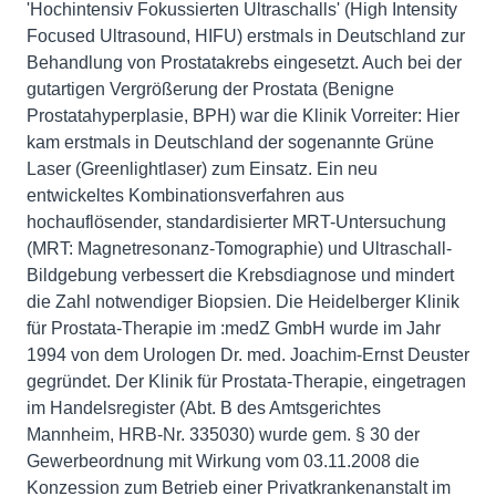
'Hochintensiv Fokussierten Ultraschalls' (High Intensity
Focused Ultrasound, HIFU) erstmals in Deutschland zur
Behandlung von Prostatakrebs eingesetzt. Auch bei der
gutartigen Vergrößerung der Prostata (Benigne
Prostatahyperplasie, BPH) war die Klinik Vorreiter: Hier
kam erstmals in Deutschland der sogenannte Grüne
Laser (Greenlightlaser) zum Einsatz. Ein neu
entwickeltes Kombinationsverfahren aus
hochauflösender, standardisierter MRT-Untersuchung
(MRT: Magnetresonanz-Tomographie) und Ultraschall-
Bildgebung verbessert die Krebsdiagnose und mindert
die Zahl notwendiger Biopsien. Die Heidelberger Klinik
für Prostata-Therapie im :medZ GmbH wurde im Jahr
1994 von dem Urologen Dr. med. Joachim-Ernst Deuster
gegründet. Der Klinik für Prostata-Therapie, eingetragen
im Handelsregister (Abt. B des Amtsgerichtes
Mannheim, HRB-Nr. 335030) wurde gem. § 30 der
Gewerbeordnung mit Wirkung vom 03.11.2008 die
Konzession zum Betrieb einer Privatkrankenanstalt im