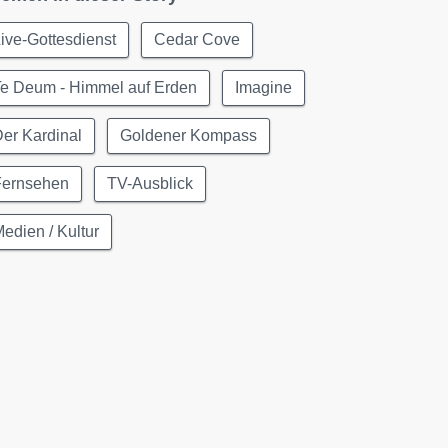
ive-Gottesdienst
Cedar Cove
Te Deum - Himmel auf Erden
Imagine
er Kardinal
Goldener Kompass
Fernsehen
TV-Ausblick
edien / Kultur