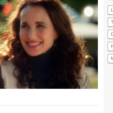
L
D
M