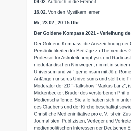
09.02.
Aufbruch in die Freiheit
16.02.
Von den Mystikern lernen
Mi., 23.02., 20:15 Uhr
Der Goldene Kompass 2021 - Verleihung des
Der Goldene Kompass, die Auszeichnung der Chr
Persönlichkeiten für Beiträge zu Themen des G
Professor für Astroteilchenphysik und Radioas
niederländischen Nimwegen, nimmt in seinem 
Universum und wir" gemeinsam mit Jörg Römer
Anfängen unseres Universums und stellt die Fra
Moderator der ZDF-Talkshow "Markus Lanz", ist
Mickenbecker, Bruder des verstorbenen Philip
Medienschaffende. Sie alle haben sich in unte
des Glaubens und der Kirche beschäftigt sowi
Christliche Medieninitiative pro e. V. ist ein Z
Journalisten, Publizisten, Verleger und Vertrete
medienpolitischen Interessen der Deutschen Eva