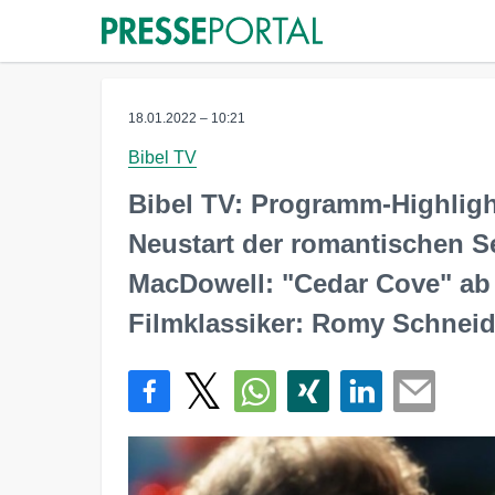
18.01.2022 – 10:21
Bibel TV
Bibel TV: Programm-Highligh
Neustart der romantischen Se
MacDowell: "Cedar Cove" ab 
Filmklassiker: Romy Schneide