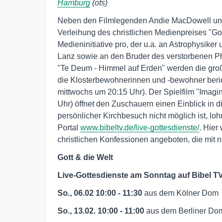
Hamburg
(ots)
Neben den Filmlegenden Andie MacDowell und
Verleihung des christlichen Medienpreises "G
Medieninitiative pro, der u.a. an Astrophysike
Lanz sowie an den Bruder des verstorbenen Ph
"Te Deum - Himmel auf Erden" werden die groß
die Klosterbewohnerinnen und -bewohner berich
mittwochs um 20:15 Uhr). Der Spielfilm "Imagin
Uhr) öffnet den Zuschauern einen Einblick in d
persönlicher Kirchbesuch nicht möglich ist, loh
Portal
www.bibeltv.de/live-gottesdienste/
. Hier
christlichen Konfessionen angeboten, die mit n
Gott & die Welt
Live-Gottesdienste am Sonntag auf Bibel T
So., 06.02 10:00 - 11:30
aus dem Kölner Dom
So., 13.02. 10:00 - 11:00
aus dem Berliner Do