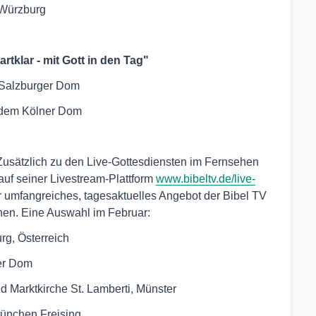
Würzburg
tklar - mit Gott in den Tag"
Salzburger Dom
 dem Kölner Dom
Zusätzlich zu den Live-Gottesdiensten im Fernsehen
 auf seiner Livestream-Plattform
www.bibeltv.de/live-
ehr umfangreiches, tagesaktuelles Angebot der Bibel TV
nen. Eine Auswahl im Februar:
g, Österreich
er Dom
nd Marktkirche St. Lamberti, Münster
ünchen Freising