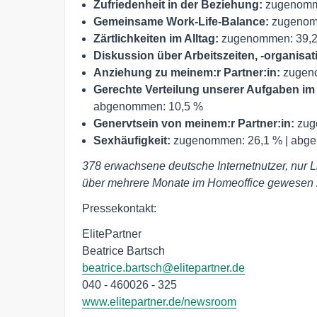
Zufriedenheit in der Beziehung:
zugenomme
Gemeinsame Work-Life-Balance:
zugenom
Zärtlichkeiten im Alltag:
zugenommen: 39,2
Diskussion über Arbeitszeiten, -organisat
Anziehung zu meinem:r Partner:in:
zugeno
Gerechte Verteilung unserer Aufgaben im 
abgenommen: 10,5 %
Genervtsein von meinem:r Partner:in:
zug
Sexhäufigkeit:
zugenommen: 26,1 % | abg
378 erwachsene deutsche Internetnutzer, nur Lii
über mehrere Monate im Homeoffice gewesen z
Pressekontakt:
ElitePartner
Beatrice Bartsch
beatrice.bartsch@elitepartner.de
040 - 460026 - 325
www.elitepartner.de/newsroom