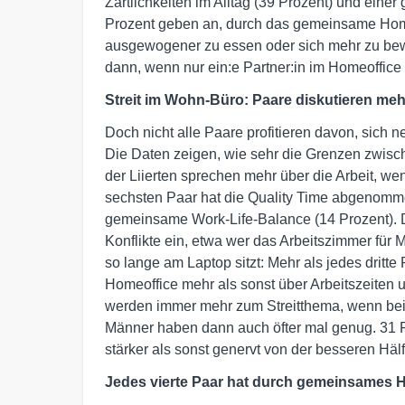
Zärtlichkeiten im Alltag (39 Prozent) und einer
Prozent geben an, durch das gemeinsame Hom
ausgewogener zu essen oder sich mehr zu bewe
dann, wenn nur ein:e Partner:in im Homeoffice 
Streit im Wohn-Büro: Paare diskutieren meh
Doch nicht alle Paare profitieren davon, sich n
Die Daten zeigen, wie sehr die Grenzen zwisc
der Liierten sprechen mehr über die Arbeit, w
sechsten Paar hat die Quality Time abgenomme
gemeinsame Work-Life-Balance (14 Prozent). 
Konflikte ein, etwa wer das Arbeitszimmer für
so lange am Laptop sitzt: Mehr als jedes dritt
Homeoffice mehr als sonst über Arbeitszeiten
werden immer mehr zum Streitthema, wenn beid
Männer haben dann auch öfter mal genug. 31 
stärker als sonst genervt von der besseren Hälf
Jedes vierte Paar hat durch gemeinsames H