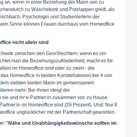
ung an, wenn in einer Beziehung der Mann von zu
schendurch zu Wäschekorb und Putzlappen greift, als
 Fischbach, Psychologin und Studienleiterin der
 diesem Sinne können Frauen durchaus vom Homeoffice
fice nicht allein sind
chiede zwischen den Geschlechtern, wenn es um
tet man die Beziehungszufriedenheit, macht es für
llein im Homeoffice sind oder zu zweit - die
h das Homeoffice in beiden Konstellationen bei 4 von
jedem siebten liierten Mann im gemeinsamen
tieren mehr: Bei ihnen steigt die
n sie und ihr:e Partner:in zusammen von zu Hause
 Partner:in im Homeoffice sind (29 Prozent). Und: Nur 8
ffice unglücklicher mit der Partnerschaft geworden.
ner: "Nähe und Unabhängigkeitswünsche sollten im