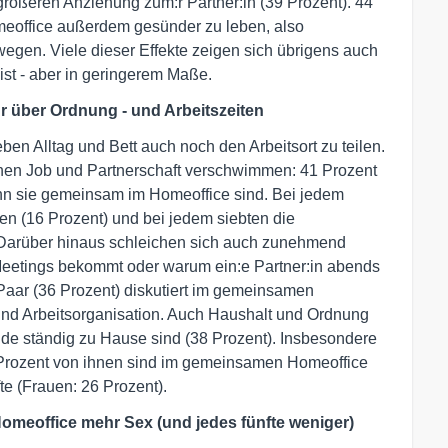
 größeren Anziehung zum:r Partner:in (39 Prozent). 44
eoffice außerdem gesünder zu leben, also
gen. Viele dieser Effekte zeigen sich übrigens auch
ist - aber in geringerem Maße.
r über Ordnung - und Arbeitszeiten
eben Alltag und Bett auch noch den Arbeitsort zu teilen.
hen Job und Partnerschaft verschwimmen: 41 Prozent
enn sie gemeinsam im Homeoffice sind. Bei jedem
n (16 Prozent) und bei jedem siebten die
Darüber hinaus schleichen sich auch zunehmend
 Meetings bekommt oder warum ein:e Partner:in abends
e Paar (36 Prozent) diskutiert im gemeinsamen
 und Arbeitsorganisation. Auch Haushalt und Ordnung
e ständig zu Hause sind (38 Prozent). Insbesondere
Prozent von ihnen sind im gemeinsamen Homeoffice
te (Frauen: 26 Prozent).
omeoffice mehr Sex (und jedes fünfte weniger)