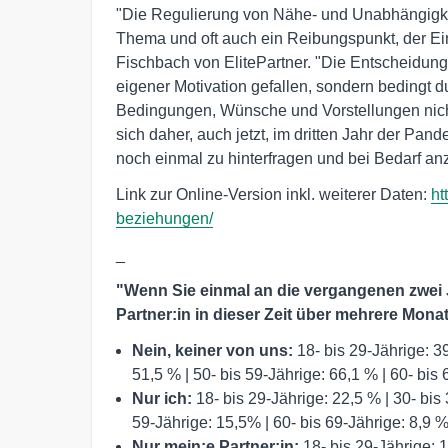
"Die Regulierung von Nähe- und Unabhängigkeit
Thema und oft auch ein Reibungspunkt, der Einf
Fischbach von ElitePartner. "Die Entscheidung
eigener Motivation gefallen, sondern bedingt 
Bedingungen, Wünsche und Vorstellungen nicht
sich daher, auch jetzt, im dritten Jahr der Pa
noch einmal zu hinterfragen und bei Bedarf an
Link zur Online-Version inkl. weiterer Daten:
ht
beziehungen/
_
"Wenn Sie einmal an die vergangenen zwei 
Partner:in in dieser Zeit über mehrere Monat
Nein, keiner von uns:
18- bis 29-Jährige: 39
51,5 % | 50- bis 59-Jährige: 66,1 % | 60- bis
Nur ich:
18- bis 29-Jährige: 22,5 % | 30- bis 
59-Jährige: 15,5% | 60- bis 69-Jährige: 8,9 
Nur mein:e Partner:in:
18- bis 29-Jährige: 1