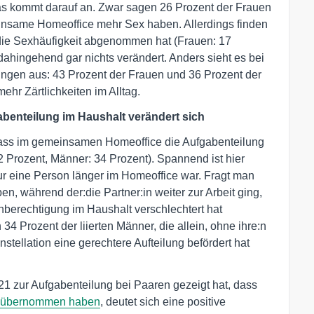
as kommt darauf an. Zwar sagen 26 Prozent der Frauen
insame Homeoffice mehr Sex haben. Allerdings finden
die Sexhäufigkeit abgenommen hat (Frauen: 17
 dahingehend gar nichts verändert. Anders sieht es bei
gen aus: 43 Prozent der Frauen und 36 Prozent der
r Zärtlichkeiten im Alltag.
benteilung im Haushalt verändert sich
g, dass im gemeinsamen Homeoffice die Aufgabenteilung
2 Prozent, Männer: 34 Prozent). Spannend ist hier
nur eine Person länger im Homeoffice war. Fragt man
n, während der:die Partner:in weiter zur Arbeit ging,
hberechtigung im Haushalt verschlechtert hat
4 Prozent der liierten Männer, die allein, ohne ihre:n
stellation eine gerechtere Aufteilung befördert hat
21 zur Aufgabenteilung bei Paaren gezeigt hat, dass
t übernommen haben
, deutet sich eine positive