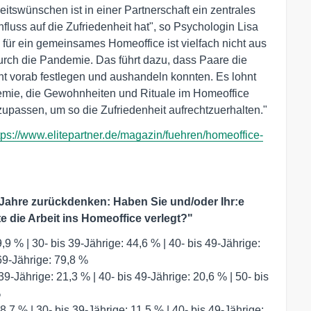
swünschen ist in einer Partnerschaft ein zentrales
luss auf die Zufriedenheit hat", so Psychologin Lisa
 für ein gemeinsames Homeoffice ist vielfach nicht aus
durch die Pandemie. Das führt dazu, dass Paare die
 vorab festlegen und aushandeln konnten. Es lohnt
ndemie, die Gewohnheiten und Rituale im Homeoffice
zupassen, um so die Zufriedenheit aufrechtzuerhalten."
tps://www.elitepartner.de/magazin/fuehren/homeoffice-
Jahre zurückdenken: Haben Sie und/oder Ihr:e
e die Arbeit ins Homeoffice verlegt?"
,9 % | 30- bis 39-Jährige: 44,6 % | 40- bis 49-Jährige:
 69-Jährige: 79,8 %
39-Jährige: 21,3 % | 40- bis 49-Jährige: 20,6 % | 50- bis
%
8,7 % | 30- bis 39-Jährige: 11,5 % | 40- bis 49-Jährige: