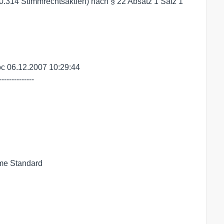
0.314 Stimmrechtsaktien) nach § 22 Absatz 1 Satz 1
 adhoc 06.12.2007 10:29:44

--------------
ime Standard