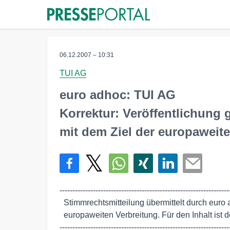
06.12.2007 – 10:31
TUI AG
euro adhoc: TUI AG
Korrektur: Veröffentlichung
mit dem Ziel der europaweit
-------------------------------------------------------------------
  Stimmrechtsmitteilung übermittelt durch euro adhoc mit dem Ziel einer

  europaweiten Verbreitung. Für den Inhalt ist der Emittent verantwortlich.

-------------------------------------------------------------------