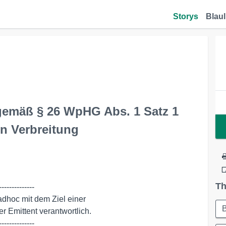
Storys
Blaul
 gemäß § 26 WpHG Abs. 1 Satz 1
en Verbreitung
Th
-------------

-------------
