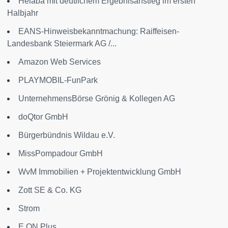
Helaba mit deutlichem Ergebnisanstieg im ersten
Halbjahr
EANS-Hinweisbekanntmachung: Raiffeisen-
Landesbank Steiermark AG /...
Amazon Web Services
PLAYMOBIL-FunPark
UnternehmensBörse Grönig & Kollegen AG
doQtor GmbH
Bürgerbündnis Wildau e.V.
MissPompadour GmbH
WvM Immobilien + Projektentwicklung GmbH
Zott SE & Co. KG
Strom
E.ON Plus