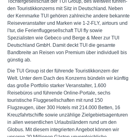
Tochtergesellschaft der TUI Group, des weltweit führen-
den Touristikkonzerns mit Sitz in Deutschland. Neben
der Kernmarke TUI gehören zahlreiche andere bekannte
Reiseveranstalter und Marken wie 1-2-FLY, airtours und
l'tur, die Ferienfluggesellschaft TUI fly sowie
Spezialisten wie Gebeco und Berge & Meer zur TUI
Deutschland GmbH. Damit deckt TUI die gesamte
Bandbreite an Reisen von Premium über individuell bis
günstig ab.
Die TUI Group ist der führende Touristikkonzern der
Welt. Unter dem Dach des Konzerns bündeln wir künftig
das große Portfolio starker Veranstalter, 1.600
Reisebüros und führende Online-Portale, sechs
touristische Fluggesellschaften mit rund 150
Flugzeugen, über 300 Hotels mit 214.000 Betten, 16
Kreuzfahrtschiffe sowie unzählige Zielgebietsagenturen
in allen wesentlichen Urlaubsländern rund um den
Globus. Mit diesem integrierten Angebot können wir
unseren 20 Millionen Gästen unvergleichliche