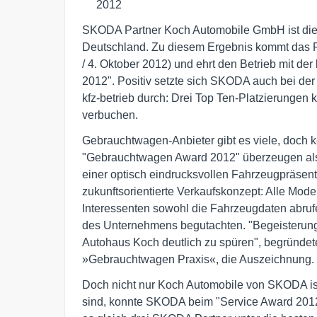
     2012
SKODA Partner Koch Automobile GmbH ist di
Deutschland. Zu diesem Ergebnis kommt das 
/ 4. Oktober 2012) und ehrt den Betrieb mit 
2012". Positiv setzte sich SKODA auch bei d
kfz-betrieb durch: Drei Top Ten-Platzierungen
verbuchen.
Gebrauchtwagen-Anbieter gibt es viele, doch 
"Gebrauchtwagen Award 2012" überzeugen al
einer optisch eindrucksvollen Fahrzeugpräsent
zukunftsorientierte Verkaufskonzept: Alle Mo
Interessenten sowohl die Fahrzeugdaten abr
des Unternehmens begutachten. "Begeisterung 
Autohaus Koch deutlich zu spüren", begründete 
»Gebrauchtwagen Praxis«, die Auszeichnung.
Doch nicht nur Koch Automobile von SKODA ist
sind, konnte SKODA beim "Service Award 2012"