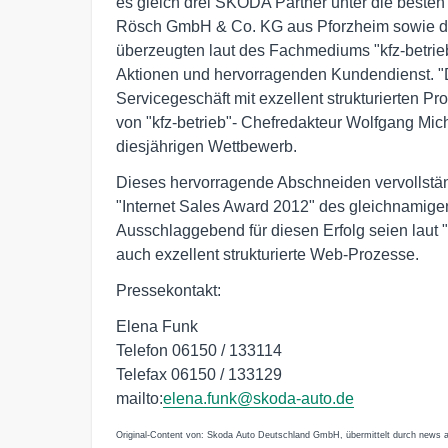
es gleich drei SKODA Partner unter die besten 
Rösch GmbH & Co. KG aus Pforzheim sowie 
überzeugten laut des Fachmediums "kfz-betrieb
Aktionen und hervorragenden Kundendienst. "D
Servicegeschäft mit exzellent strukturierten P
von "kfz-betrieb"- Chefredakteur Wolfgang Mich
diesjährigen Wettbewerb.
Dieses hervorragende Abschneiden vervollstän
"Internet Sales Award 2012" des gleichnamig
Ausschlaggebend für diesen Erfolg seien laut "kfz
auch exzellent strukturierte Web-Prozesse.
Pressekontakt:
Elena Funk
Telefon 06150 / 133114
Telefax 06150 / 133129
mailto:
elena.funk@skoda-auto.de
Original-Content von: Skoda Auto Deutschland GmbH, übermittelt durch news a