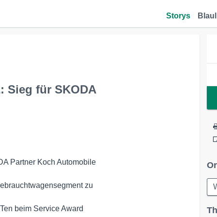
Storys
Blaul
: Sieg für SKODA
Or
W
Th