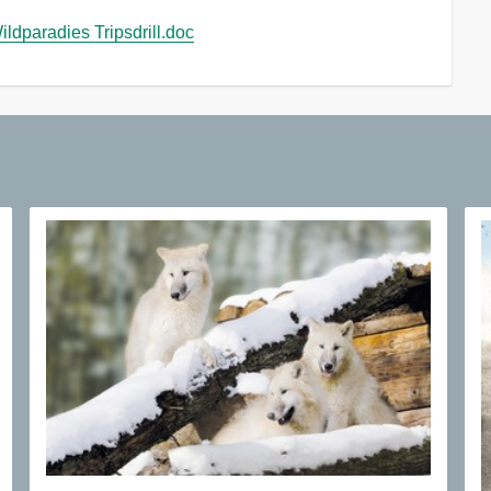
ldparadies Tripsdrill.doc