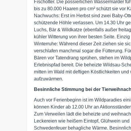
Fischotter. Die possierlichen Wassermarder füh
bis zu 80.000 Haaren pro cm² schützt sie vor K
Nachwuchs: Erst im Herbst sind zwei Baby-Ott
schützende Höhle verlassen. Um 14.30 Uhr geh
Luchs, Bär & Wildkatze (ebenfalls außer freitag
kühler Witterung von ihrer besten Seite. Einzig
Winterruhe: Während dieser Zeit ziehen sie sic
verschlafen manchmal sogar die Fütterung. Fü
Bären vor Tatendrang sprühen, stehen im Wildp
Erlebnispfad bereit. Die beheizte Wildsau-Schen
mitten im Wald mit deftigen Köstlichkeiten und
aufzuwärmen.
Besinnliche Stimmung bei der Tierweihnach
Auch vor Ferienbeginn ist im Wildparadies ein
können Kinder ab 12.00 Uhr an Aktionsständen
Zum Verweilen lädt die beheizte und weihnacht
Leckereien wie heißem Eintopf, Glühwein und
Schwedenfeuer behagliche Wärme. Besinnlich w