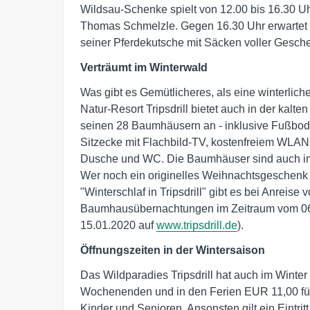
Wildsau-Schenke spielt von 12.00 bis 16.30 U
Thomas Schmelzle. Gegen 16.30 Uhr erwartet d
seiner Pferdekutsche mit Säcken voller Gesche
Verträumt im Winterwald
Was gibt es Gemütlicheres, als eine winterl
Natur-Resort Tripsdrill bietet auch in der kal
seinen 28 Baumhäusern an - inklusive Fußbode
Sitzecke mit Flachbild-TV, kostenfreiem WLAN
Dusche und WC. Die Baumhäuser sind auch im 
Wer noch ein originelles Weihnachtsgeschenk su
"Winterschlaf in Tripsdrill" gibt es bei Anrei
Baumhausübernachtungen im Zeitraum vom 06.0
15.01.2020 auf
www.tripsdrill.de
).
Öffnungszeiten in der Wintersaison
Das Wildparadies Tripsdrill hat auch im Winter t
Wochenenden und in den Ferien EUR 11,00 fü
Kinder und Senioren. Ansonsten gilt ein Eintr