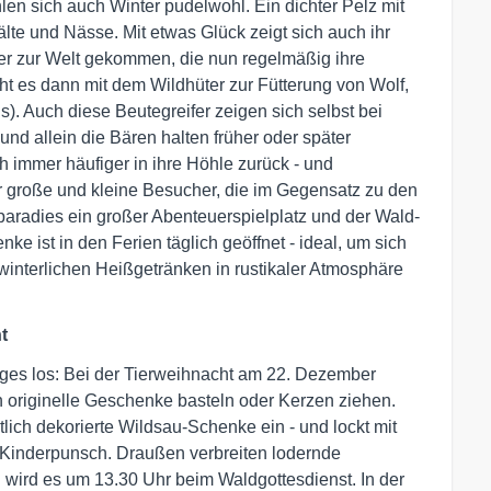
len sich auch Winter pudelwohl. Ein dichter Pelz mit
älte und Nässe. Mit etwas Glück zeigt sich auch ihr
er zur Welt gekommen, die nun regelmäßig ihre
t es dann mit dem Wildhüter zur Fütterung von Wolf,
s). Auch diese Beutegreifer zeigen sich selbst bei
 und allein die Bären halten früher oder später
h immer häufiger in ihre Höhle zurück - und
r große und kleine Besucher, die im Gegensatz zu den
aradies ein großer Abenteuerspielplatz und der Wald-
ke ist in den Ferien täglich geöffnet - ideal, um sich
 winterlichen Heißgetränken in rustikaler Atmosphäre
t
iges los: Bei der Tierweihnacht am 22. Dezember
 originelle Geschenke basteln oder Kerzen ziehen.
lich dekorierte Wildsau-Schenke ein - und lockt mit
 Kinderpunsch. Draußen verbreiten lodernde
ird es um 13.30 Uhr beim Waldgottesdienst. In der