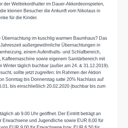
hr der Weltrekordhalter im Dauer-Akkordeonspielen,
ie kleinen Besucher die Ankunft vom Nikolaus in
nke für die Kinder.
iche Übernachtung im kuschlig warmen Baumhaus? Das
ten Jahreszeit außergewöhnliche Übernachtungen in
nheizung, einem Aufenthalts- und Schlafbereich,
, Kaffeemaschine sowie eigenem Sanitärbereich mit
Winter täglich buchbar (außer am 24. & 31.12.2019).
cht, sollte jetzt zugreifen: Im Rahmen der Aktion
se von Sonntag bis Donnerstag satte 20% Nachlass auf
1. bis einschließlich 20.02.2020 (buchbar bis zum
äglich ab 9.00 Uhr geöffnet. Der Eintritt beträgt an
r Erwachsene und Jugendliche sowie EUR 8,00 für
itt von EUR 9,00 für Erwachsene bzw. EUR 6,50 für