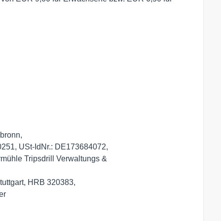
bronn,

20251, USt-IdNr.: DE173684072,

mühle Tripsdrill Verwaltungs & 

tuttgart, HRB 320383,

er