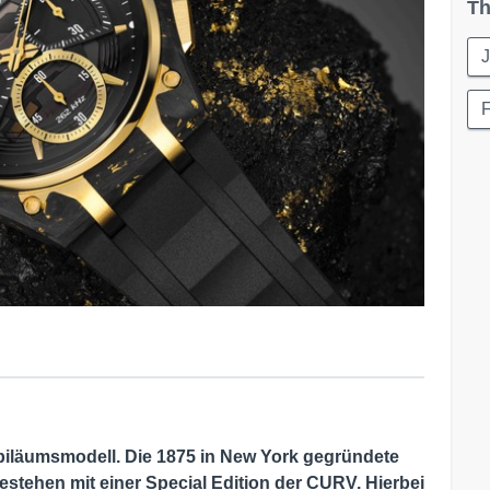
Th
F
biläumsmodell. Die 1875 in New York gegründete
estehen mit einer Special Edition der CURV. Hierbei