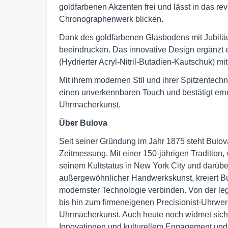
goldfarbenen Akzenten frei und lässt in das 
Chronographenwerk blicken.
Dank des goldfarbenen Glasbodens mit Jubilä
beeindrucken. Das innovative Design ergänz
(Hydrierter Acryl-Nitril-Butadien-Kautschuk) mit
Mit ihrem modernen Stil und ihrer Spitzentech
einen unverkennbaren Touch und bestätigt erneu
Uhrmacherkunst.
Über Bulova
Seit seiner Gründung im Jahr 1875 steht Bulova 
Zeitmessung. Mit einer 150-jährigen Tradition
seinem Kultstatus in New York City und darüb
außergewöhnlicher Handwerkskunst, kreiert Bu
modernster Technologie verbinden. Von der le
bis hin zum firmeneigenen Precisionist-Uhrwerk
Uhrmacherkunst. Auch heute noch widmet si
Innovationen und kulturellem Engagement und is