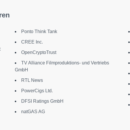
ren
Ponto Think Tank
CREE Inc.
:
OpenCryptoTrust
TV Alliance Filmproduktions- und Vertriebs
GmbH
RTL News
PowerCigs Ltd.
DFSI Ratings GmbH
natGAS AG