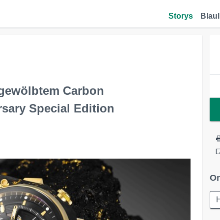
Storys
Blaul
n gewölbtem Carbon
ary Special Edition
Or