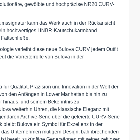
revolutionäre, gewölbte und hochpräzise NR20 CURV-
umssignatur kann das Werk auch in der Rückansicht
t ein hochwertiges HNBR-Kautschukarmband
 Faltschließe.
nologie verleiht diese neue Bulova CURV jedem Outfit
t die Vorreiterrolle von Bulova in der
für Qualität, Präzision und Innovation in der Welt der
, von den Anfängen in Lower Manhattan bis hin zu
er hinaus, und seinem Bekenntnis zu
lova weiterhin Uhren, die klassische Eleganz mit
gendären Archive-Serie über die gefeierte CURV-Serie
 bleibt Bulova ein Symbol für Exzellenz in der
ch das Unternehmen mutigem Design, bahnbrechenden
t bereit, zukünftige Generationen mit seiner zeitlosen