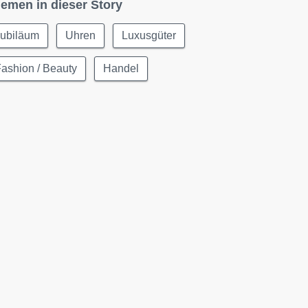
emen in dieser Story
Jubiläum
Uhren
Luxusgüter
ashion / Beauty
Handel