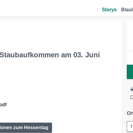
Storys
Blaul
 Staubaufkommen am 03. Juni
pdf
Or
tionen zum Hessentag