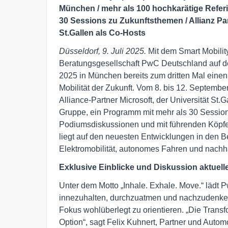
München / mehr als 100 hochkarätige Referie
30 Sessions zu Zukunftsthemen / Allianz Par
St.Gallen als Co-Hosts
Düsseldorf, 9. Juli 2025.
Mit dem Smart Mobility
Beratungsgesellschaft PwC Deutschland auf d
2025 in München bereits zum dritten Mal einen
Mobilität der Zukunft. Vom 8. bis 12. Septemb
Alliance-Partner Microsoft, der Universität St
Gruppe, ein Programm mit mehr als 30 Session
Podiumsdiskussionen und mit führenden Köpfen
liegt auf den neuesten Entwicklungen in den Ber
Elektromobilität, autonomes Fahren und nachha
Exklusive Einblicke und Diskussion aktuell
Unter dem Motto „Inhale. Exhale. Move.“ lädt 
innezuhalten, durchzuatmen und nachzudenken
Fokus wohlüberlegt zu orientieren. „Die Transfo
Option“, sagt Felix Kuhnert, Partner und Aut