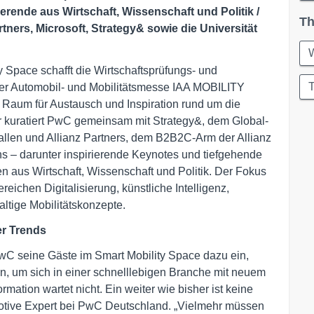
rende aus Wirtschaft, Wissenschaft und Politik /
Th
tners, Microsoft, Strategy& sowie die Universität
W
 Space schafft die Wirtschaftsprüfungs- und
T
er Automobil- und Mobilitätsmesse IAA MOBILITY
 Raum für Austausch und Inspiration rund um die
er kuratiert PwC gemeinsam mit Strategy&, dem Global-
.Gallen und Allianz Partners, dem B2B2C-Arm der Allianz
s – darunter inspirierende Keynotes und tiefgehende
 aus Wirtschaft, Wissenschaft und Politik. Der Fokus
eichen Digitalisierung, künstliche Intelligenz,
ltige Mobilitätskonzepte.
er Trends
PwC seine Gäste im Smart Mobility Space dazu ein,
, um sich in einer schnelllebigen Branche mit neuem
rmation wartet nicht. Ein weiter wie bisher ist keine
omotive Expert bei PwC Deutschland. „Vielmehr müssen