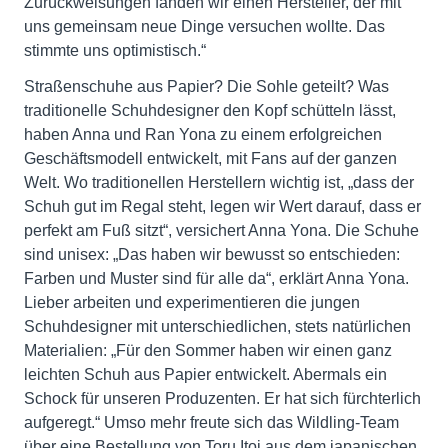
Zurückweisungen fanden wir einen Hersteller, der mit
uns gemeinsam neue Dinge versuchen wollte. Das
stimmte uns optimistisch.“
Straßenschuhe aus Papier? Die Sohle geteilt? Was
traditionelle Schuhdesigner den Kopf schütteln lässt,
haben Anna und Ran Yona zu einem erfolgreichen
Geschäftsmodell entwickelt, mit Fans auf der ganzen
Welt. Wo traditionellen Herstellern wichtig ist, „dass der
Schuh gut im Regal steht, legen wir Wert darauf, dass er
perfekt am Fuß sitzt“, versichert Anna Yona. Die Schuhe
sind unisex: „Das haben wir bewusst so entschieden:
Farben und Muster sind für alle da“, erklärt Anna Yona.
Lieber arbeiten und experimentieren die jungen
Schuhdesigner mit unterschiedlichen, stets natürlichen
Materialien: „Für den Sommer haben wir einen ganz
leichten Schuh aus Papier entwickelt. Abermals ein
Schock für unseren Produzenten. Er hat sich fürchterlich
aufgeregt.“ Umso mehr freute sich das Wildling-Team
über eine Bestellung von Toru Itoi aus dem japanischen