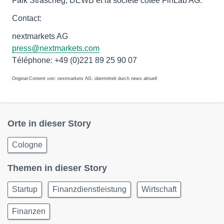
Falk Strascheg, DEWB et la société cotée FinLab AG.
Contact:
nextmarkets AG
press@nextmarkets.com
Téléphone: +49 (0)221 89 25 90 07
Original-Content von: nextmarkets AG, übermittelt durch news aktuell
Orte in dieser Story
Cologne
Themen in dieser Story
Startup
Finanzdienstleistung
Wirtschaft
Finanzen