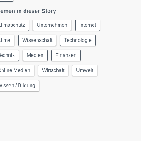
emen in dieser Story
Klimaschutz
Unternehmen
Internet
Klima
Wissenschaft
Technologie
Technik
Medien
Finanzen
Online Medien
Wirtschaft
Umwelt
issen / Bildung