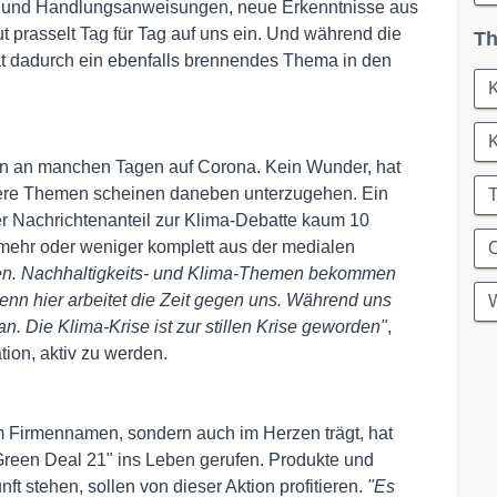
e und Handlungsanweisungen, neue Erkenntnisse aus
ut prasselt Tag für Tag auf uns ein. Und während die
Th
ät dadurch ein ebenfalls brennendes Thema in den
llen an manchen Tagen auf Corona. Kein Wunder, hat
ndere Themen scheinen daneben unterzugehen. Ein
der Nachrichtenanteil zur Klima-Debatte kaum 10
 mehr oder weniger komplett aus der medialen
zen. Nachhaltigkeits- und Klima-Themen bekommen
denn hier arbeitet die Zeit gegen uns. Während uns
W
n. Die Klima-Krise ist zur stillen Krise geworden"
,
tion, aktiv zu werden.
im Firmennamen, sondern auch im Herzen trägt, hat
reen Deal 21" ins Leben gerufen. Produkte und
ft stehen, sollen von dieser Aktion profitieren.
"Es