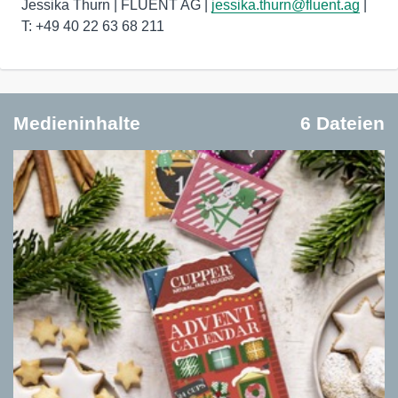
Jessika Thurn | FLUENT AG |
jessika.thurn@fluent.ag
|
T: +49 40 22 63 68 211
Medieninhalte
6 Dateien