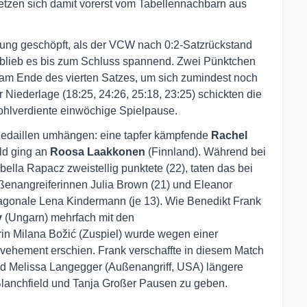
etzen sich damit vorerst vom Tabellennachbarn aus
nung geschöpft, als der VCW nach 0:2-Satzrückstand
h blieb es bis zum Schluss spannend. Zwei Pünktchen
am Ende des vierten Satzes, um sich zumindest noch
er Niederlage (18:25, 24:26, 25:18, 23:25) schickten die
wohlverdiente einwöchige Spielpause.
Medaillen umhängen: eine tapfer kämpfende
Rachel
old ging an
Roosa Laakkonen
(Finnland). Während bei
lla Rapacz zweistellig punktete (22), taten das bei
ußenangreiferinnen Julia Brown (21) und Eleanor
gonale Lena Kindermann (je 13). Wie Benedikt Frank
y
(Ungarn) mehrfach mit den
in Milana Božić (Zuspiel) wurde wegen einer
 vehement erschien. Frank verschaffte in diesem Match
nd Melissa Langegger (Außenangriff, USA) längere
Blanchfield und Tanja Großer Pausen zu geben.