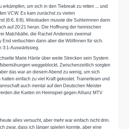
 erkämpfen, um sich in den Tiebreak zu retten ... und
ür den VCW. Es kam zunächst zu vielen
 (6:6, 8:8). Wiesbaden musste die Suhlerinnen dann
noch auf 20:21 heran. Die Hoffnung der heimischen
drei Matchbälle, die Rachel Anderson zweimal
y End verbuchten dann aber die Wölfinnen für sich.
n 3:1-Auswärtssieg.
hselte Marie Hänle über weite Strecken sein System
ffsbemühungen weggeblockt. Zwischenzeitlich sorgten
 aber das war an diesem Abend zu wenig, um sich
atten einfach zu viel Kraft gekostet. Trainerteam und
annschaft auch mental auf den Deutschen Meister
erden die Karten im Heimspiel gegen Allianz MTV
eute alles versucht, aber mehr war einfach nicht drin.
ch zwar, dass ich länger spielen konnte, aber eine