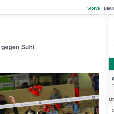
Storys
Blaul
 gegen Suhl
Or
S