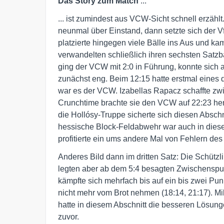
Das Story zum Match
...
... ist zumindest aus VCW-Sicht schnell erzähl
neunmal über Einstand, dann setzte sich der V
platzierte hingegen viele Bälle ins Aus und ka
verwandelten schließlich ihren sechsten Satzba
ging der VCW mit 2:0 in Führung, konnte sich a
zunächst eng. Beim 12:15 hatte erstmal eines 
war es der VCW. Izabellas Rapacz schaffte zwis
Crunchtime brachte sie den VCW auf 22:23 hera
die Hollósy-Truppe sicherte sich diesen Abschn
hessische Block-Feldabwehr war auch in dies
profitierte ein ums andere Mal von Fehlern de
Anderes Bild dann im dritten Satz: Die Schütz
legten aber ab dem 5:4 besagten Zwischenspur
kämpfte sich mehrfach bis auf ein bis zwei Pun
nicht mehr vom Brot nehmen (18:14, 21:17). Mil
hatte in diesem Abschnitt die besseren Lösunge
zuvor.