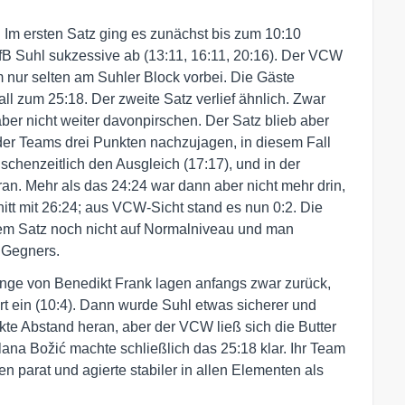
t. Im ersten Satz ging es zunächst bis zum 10:10
fB Suhl sukzessive ab (13:11, 16:11, 20:16). Der VCW
m nur selten am Suhler Block vorbei. Die Gäste
ll zum 25:18. Der zweite Satz verlief ähnlich. Zwar
ber nicht weiter davonpirschen. Der Satz blieb aber
der Teams drei Punkten nachzujagen, in diesem Fall
chenzeitlich den Ausgleich (17:17), und in der
n. Mehr als das 24:24 war dann aber nicht mehr drin,
itt mit 26:24; aus VCW-Sicht stand es nun 0:2. Die
em Satz noch nicht auf Normalniveau und man
s Gegners.
linge von Benedikt Frank lagen anfangs zwar zurück,
t ein (10:4). Dann wurde Suhl etwas sicherer und
kte Abstand heran, aber der VCW ließ sich die Butter
ana Božić machte schließlich das 25:18 klar. Ihr Team
n parat und agierte stabiler in allen Elementen als