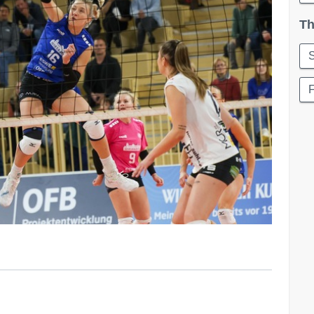
Th
S
F