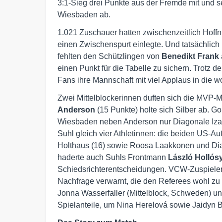
3:1-Sieg drei Punkte aus der Fremde mit und s
Wiesbaden ab.
1.021 Zuschauer hatten zwischenzeitlich Hoff
einen Zwischenspurt einlegte. Und tatsächlic
fehlten den Schützlingen von
Benedikt Frank
einen Punkt für die Tabelle zu sichern. Trotz d
Fans ihre Mannschaft mit viel Applaus in die 
Zwei Mittelblockerinnen duften sich die MVP-
Anderson
(15 Punkte) holte sich Silber ab. G
Wiesbaden neben Anderson nur Diagonale Izabe
Suhl gleich vier Athletinnen: die beiden US-A
Holthaus (16) sowie Roosa Laakkonen und Dia
haderte auch Suhls Frontmann
László Hollós
Schiedsrichterentscheidungen. VCW-Zuspieler
Nachfrage verwarnt, die den Referees wohl zu
Jonna Wasserfaller (Mittelblock, Schweden) u
Spielanteile, um Nina Herelová sowie Jaidyn 