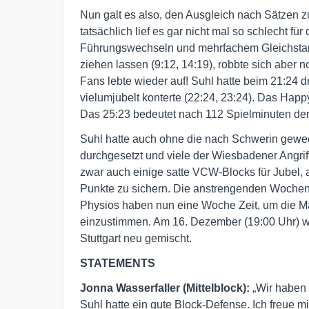
Nun galt es also, den Ausgleich nach Sätzen zu
tatsächlich lief es gar nicht mal so schlecht f
Führungswechseln und mehrfachem Gleichstand
ziehen lassen (9:12, 14:19), robbte sich aber 
Fans lebte wieder auf! Suhl hatte beim 21:24 
vielumjubelt konterte (22:24, 23:24). Das Happ
Das 25:23 bedeutet nach 112 Spielminuten de
Suhl hatte auch ohne die nach Schwerin gewec
durchgesetzt und viele der Wiesbadener Angri
zwar auch einige satte VCW-Blocks für Jubel,
Punkte zu sichern. Die anstrengenden Wochen h
Physios haben nun eine Woche Zeit, um die M
einzustimmen. Am 16. Dezember (19:00 Uhr) w
Stuttgart neu gemischt.
STATEMENTS
Jonna Wasserfaller (Mittelblock):
„Wir haben h
Suhl hatte ein gute Block-Defense. Ich freue mi