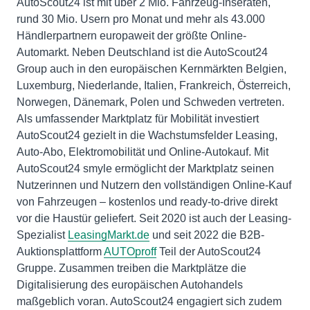
AutoScout24 ist mit über 2 Mio. Fahrzeug-Inseraten,
rund 30 Mio. Usern pro Monat und mehr als 43.000
Händlerpartnern europaweit der größte Online-
Automarkt. Neben Deutschland ist die AutoScout24
Group auch in den europäischen Kernmärkten Belgien,
Luxemburg, Niederlande, Italien, Frankreich, Österreich,
Norwegen, Dänemark, Polen und Schweden vertreten.
Als umfassender Marktplatz für Mobilität investiert
AutoScout24 gezielt in die Wachstumsfelder Leasing,
Auto-Abo, Elektromobilität und Online-Autokauf. Mit
AutoScout24 smyle ermöglicht der Marktplatz seinen
Nutzerinnen und Nutzern den vollständigen Online-Kauf
von Fahrzeugen – kostenlos und ready-to-drive direkt
vor die Haustür geliefert. Seit 2020 ist auch der Leasing-
Spezialist
LeasingMarkt.de
und seit 2022 die B2B-
Auktionsplattform
AUTOproff
Teil der AutoScout24
Gruppe. Zusammen treiben die Marktplätze die
Digitalisierung des europäischen Autohandels
maßgeblich voran. AutoScout24 engagiert sich zudem