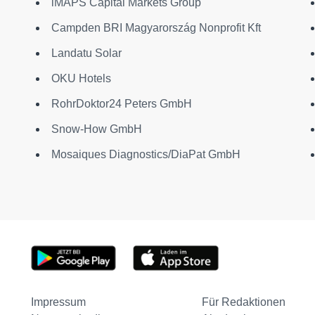
iMAPS Capital Markets Group
Campden BRI Magyarország Nonprofit Kft
Landatu Solar
OKU Hotels
RohrDoktor24 Peters GmbH
Snow-How GmbH
n
Mosaiques Diagnostics/DiaPat GmbH
Impressum
Für Redaktionen