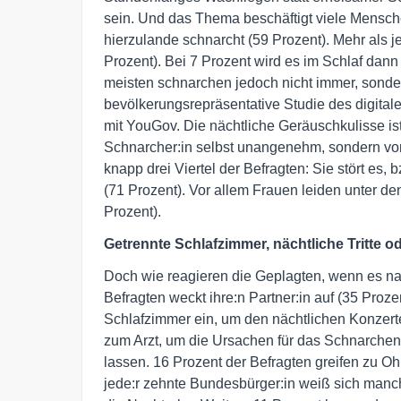
sein. Und das Thema beschäftigt viele Mensch
hierzulande schnarcht (59 Prozent). Mehr als j
Prozent). Bei 7 Prozent wird es im Schlaf dann
meisten schnarchen jedoch nicht immer, sonder
bevölkerungsrepräsentative Studie des digit
mit YouGov. Die nächtliche Geräuschkulisse ist
Schnarcher:in selbst unangenehm, sondern vor 
knapp drei Viertel der Befragten: Sie stört es, 
(71 Prozent). Vor allem Frauen leiden unter d
Prozent).
Getrennte Schlafzimmer, nächtliche Tritte o
Doch wie reagieren die Geplagten, wenn es nach
Befragten weckt ihre:n Partner:in auf (35 Proze
Schlafzimmer ein, um den nächtlichen Konzerte
zum Arzt, um die Ursachen für das Schnarche
lassen. 16 Prozent der Befragten greifen zu O
jede:r zehnte Bundesbürger:in weiß sich manchma