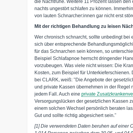
die Nachtruhe. Weitere 11 Prozent lassen den 
nachts ungestört schlafen zu können. Immerhi
von lauten Schnarcher:innen gar nicht erst stör
Mit der richtigen Behandlung zu leisen Näc
Wer chronisch schnarcht, sollte unbedingt bei
sich über entsprechende Behandlungsmöglichke
für das Schnarchen sein können, so unterschi
Beispiel Schlafapnoe herrscht dringender Han
vorzubeugen. Was viele nicht wissen: Die Kr
Kosten, zum Beispiel für Unterkieferschienen.
bei CLARK, weiß: "Die Angebote der gesetzli
und private Kassen übernehmen in der Regel m
jedem Fall. Auch eine
private Zusatzkrankenve
Versorgungslücken der gesetzlichen Kassen zu s
einem solchen Wechsel persönlich beraten lass
Gut und sollte richtig abgesichert sein."
[1] Die verwendeten Daten beruhen auf einer