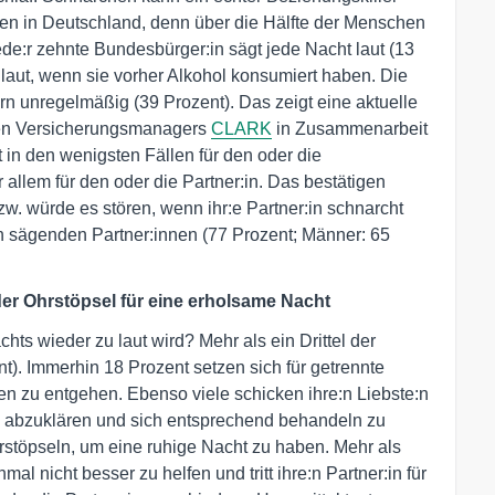
en in Deutschland, denn über die Hälfte der Menschen
ede:r zehnte Bundesbürger:in sägt jede Nacht laut (13
 laut, wenn sie vorher Alkohol konsumiert haben. Die
n unregelmäßig (39 Prozent). Das zeigt eine aktuelle
alen Versicherungsmanagers
CLARK
in Zusammenarbeit
 in den wenigsten Fällen für den oder die
allem für den oder die Partner:in. Das bestätigen
bzw. würde es stören, wenn ihr:e Partner:in schnarcht
en sägenden Partner:innen (77 Prozent; Männer: 65
der Ohrstöpsel für eine erholsame Nacht
ts wieder zu laut wird? Mehr als ein Drittel der
nt). Immerhin 18 Prozent setzen sich für getrennte
n zu entgehen. Ebenso viele schicken ihre:n Liebste:n
n abzuklären und sich entsprechend behandeln zu
hrstöpseln, um eine ruhige Nacht zu haben. Mehr als
l nicht besser zu helfen und tritt ihre:n Partner:in für