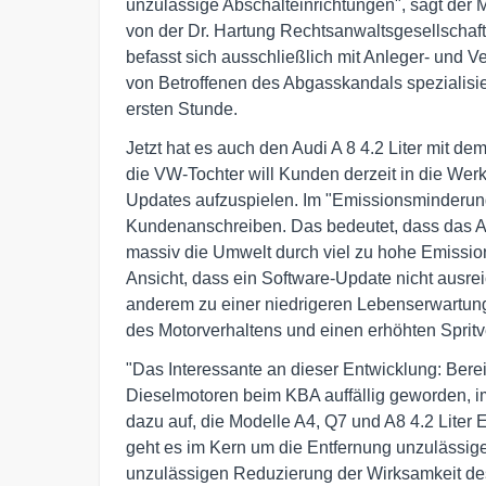
unzulässige Abschalteinrichtungen", sagt der
von der Dr. Hartung Rechtsanwaltsgesellschaf
befasst sich ausschließlich mit Anleger- und 
von Betroffenen des Abgasskandals spezialisiert
ersten Stunde.
Jetzt hat es auch den Audi A 8 4.2 Liter mit d
die VW-Tochter will Kunden derzeit in die Wer
Updates aufzuspielen. Im "Emissionsminderun
Kundenanschreiben. Das bedeutet, dass das Ab
massiv die Umwelt durch viel zu hohe Emissio
Ansicht, dass ein Software-Update nicht ausre
anderem zu einer niedrigeren Lebenserwartung
des Motorverhaltens und einen erhöhten Spritve
"Das Interessante an dieser Entwicklung: Ber
Dieselmotoren beim KBA auffällig geworden, 
dazu auf, die Modelle A4, Q7 und A8 4.2 Liter 
geht es im Kern um die Entfernung unzulässig
unzulässigen Reduzierung der Wirksamkeit des 