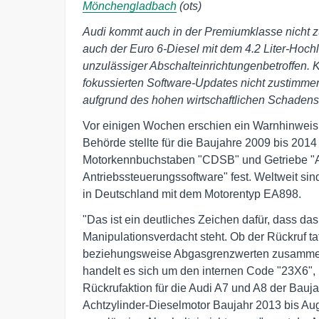
Mönchengladbach
(ots)
Audi kommt auch in der Premiumklasse nicht zu
auch der Euro 6-Diesel mit dem 4.2 Liter-Hoc
unzulässiger Abschalteinrichtungen
betroffen.
fokussierten Software-Updates nicht zustimm
aufgrund des hohen wirtschaftlichen Schadens
Vor einigen Wochen erschien ein Warnhinweis
Behörde stellte für die Baujahre 2009 bis 2014
Motorkennbuchstaben "CDSB" und Getriebe "A
Antriebssteuerungssoftware" fest. Weltweit si
in Deutschland mit dem Motorentyp EA898.
"Das ist ein deutliches Zeichen dafür, dass d
Manipulationsverdacht steht. Ob der Rückruf t
beziehungsweise Abgasgrenzwerten zusammenhä
handelt es sich um den internen Code "23X6", 
Rückrufaktion für die Audi A7 und A8 der Bauj
Achtzylinder-Dieselmotor Baujahr 2013 bis Au