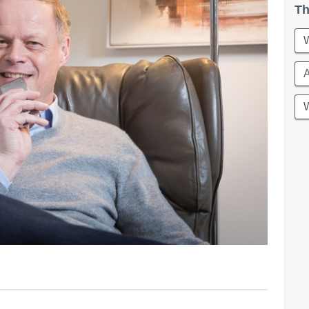
Th
W
W