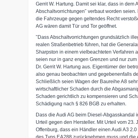
Gerrit W. Hartung. Damit sei klar, dass in dem 
Abschaltvorrichtungen" verbaut worden seien.
die Fahrzeuge gegen geltendes Recht verstoße
AG wären damit Tür und Tor geöffnet.
"Dass Abschaltvorrichtungen grundsätzlich ill
realen Straßenbetrieb führen, hat die General
Sharpston in einem vielbeachteten Verfahren a
seien nur in ganz engen Grenzen und nur zum u
Dr. Gerrit W. Hartung aus. Eigentümer der betr
also genau beobachten und gegebenenfalls de
Schließlich seien Wagen der Baureihe A8 sehr 
wirtschaftlicher Schaden durch die Abgasmanipu
Schaden gerichtlich zu kompensieren und Scha
Schädigung nach § 826 BGB zu erhalten.
Dass die Audi AG beim Diesel-Abgasskandal im
Urteil gegen den Hersteller. Mit Urteil vom 23.
Offenburg, dass ein Händler einen Audi A3 2.
des Typs EA288 zurücknehmen muss und die Aud