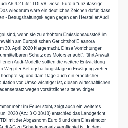
Audi A8 4.2 Liter TDI V8 Diesel Euro 6 "unzulässige
 Das wiederum wäre ein deutliches Zeichen dafür, dass
n - Betrugshaftungsklagen gegen den Hersteller Audi
egal sind, wenn sie zu erhöhtem Emissionsausstoß im
anwältin am Europäischen Gerichtshof Eleanora
m 30. April 2020 klargemacht. Diese Vorrichtungen
nmittelbaren Schutz des Motors erlaubt", führt Anwalt
offenen Audi-Modelle sollten die weitere Entwicklung
n Weg der Betrugshaftungsklage in Erwägung ziehen.
hochpreisig und damit läge auch ein erheblicher
lation vor. Umso wichtiger ist, diesen wirtschaftlichen
densersatz wegen vorsätzlicher sittenwidriger
mer mehr im Feuer steht, zeigt auch ein weiteres
 Juni 2020 (Az.: 3 O 38/18) entschied das Landgericht
0 TDI mit der Abgasnorm Euro 6 und dem Dieselmotor
i AG zu Schadensersatz verpflichtet ist. In dem