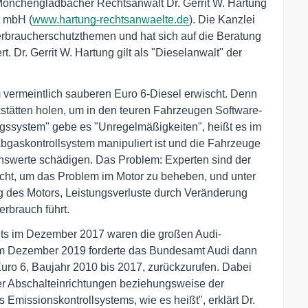
 Mönchengladbacher Rechtsanwalt Dr. Gerrit W. Hartung
t mbH (
www.hartung-rechtsanwaelte.de
). Die Kanzlei
Verbraucherschutzthemen und hat sich auf die Beratung
. Dr. Gerrit W. Hartung gilt als "Dieselanwalt" der
em vermeintlich sauberen Euro 6-Diesel erwischt. Denn
kstätten holen, um in den teuren Fahrzeugen Software-
gssystem" gebe es "Unregelmäßigkeiten", heißt es im
gaskontrollsystem manipuliert ist und die Fahrzeuge
nswerte schädigen. Das Problem: Experten sind der
icht, um das Problem im Motor zu beheben, und unter
 des Motors, Leistungsverluste durch Veränderung
rbrauch führt.
eits im Dezember 2017 waren die großen Audi-
im Dezember 2019 forderte das Bundesamt Audi dann
Euro 6, Baujahr 2010 bis 2017, zurückzurufen. Dabei
er Abschalteinrichtungen beziehungsweise der
Emissionskontrollsystems, wie es heißt", erklärt Dr.