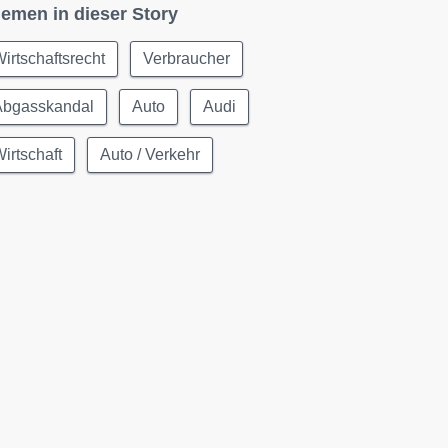
emen in dieser Story
irtschaftsrecht
Verbraucher
Abgasskandal
Auto
Audi
irtschaft
Auto / Verkehr