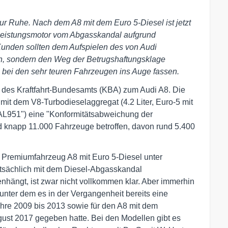
r Ruhe. Nach dem A8 mit dem Euro 5-Diesel ist jetzt
hleistungsmotor vom Abgasskandal aufgrund
 Kunden sollten dem Aufspielen des von Audi
en, sondern den Weg der Betrugshaftungsklage
 bei den sehr teuren Fahrzeugen ins Auge fassen.
 des Kraftfahrt-Bundesamts (KBA) zum Audi A8. Die
 mit dem V8-Turbodieselaggregat (4.2 Liter, Euro-5 mit
L951") eine "Konformitätsabweichung der
nd knapp 11.000 Fahrzeuge betroffen, davon rund 5.400
as Premiumfahrzeug A8 mit Euro 5-Diesel unter
atsächlich mit dem Diesel-Abgasskandal
ngt, ist zwar nicht vollkommen klar. Aber immerhin
unter dem es in der Vergangenheit bereits eine
ahre 2009 bis 2013 sowie für den A8 mit dem
gust 2017 gegeben hatte. Bei den Modellen gibt es