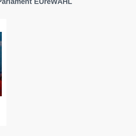
 Parlament EUreWAHL