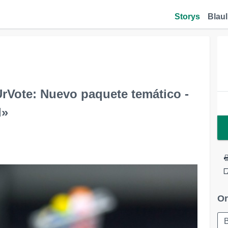
Storys
Blaul
rVote: Nuevo paquete temático -
l»
Or