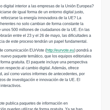
 digital interior a las empresas de la Unión Europea?
arse de igual forma de un entorno digital justo,
reforzarse la energía innovadora de la UE? La
inherentes no solo cambian de forma constante la
e unos 500 millones de ciudadanos de la UE. En las
rarán entre el 23 y el 26 de mayo, las dificultades a
cia de este proceso tendrán un papel fundamental.
io de comunicación EUrVote (
http://eurvote.eu
) pondrá a
nuevo paquete temático, que los equipos editoriales
forma gratuita. El paquete incluye una perspectiva
con respecto al cambio digital. Además, ofrece
d, así como varios informes de antecedentes, por
rzos de investigación e innovación de la UE. El
interactivos.
ote publica paquetes de información en
n pueden utilizar de forma gratuita. Ya se han