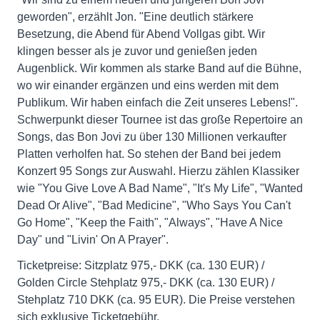
geworden", erzählt Jon. "Eine deutlich stärkere
Besetzung, die Abend für Abend Vollgas gibt. Wir
klingen besser als je zuvor und genießen jeden
Augenblick. Wir kommen als starke Band auf die Bühne,
wo wir einander ergänzen und eins werden mit dem
Publikum. Wir haben einfach die Zeit unseres Lebens!".
Schwerpunkt dieser Tournee ist das große Repertoire an
Songs, das Bon Jovi zu über 130 Millionen verkaufter
Platten verholfen hat. So stehen der Band bei jedem
Konzert 95 Songs zur Auswahl. Hierzu zählen Klassiker
wie "You Give Love A Bad Name", "It's My Life", "Wanted
Dead Or Alive", "Bad Medicine", "Who Says You Can't
Go Home", "Keep the Faith", "Always", "Have A Nice
Day" und "Livin' On A Prayer".
Ticketpreise: Sitzplatz 975,- DKK (ca. 130 EUR) /
Golden Circle Stehplatz 975,- DKK (ca. 130 EUR) /
Stehplatz 710 DKK (ca. 95 EUR). Die Preise verstehen
sich exklusive Ticketgebühr.