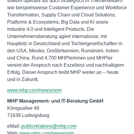
sowohl operativ als auch strategisch in Themenfeldern
wie beispielsweise Customer Experience und Workforce
Transformation, Supply Chain und Cloud Solutions,
Platforms & Ecosystems, Big Data und KI sowie
Industrie 4.0 und Intelligent Products. Die
Unternehmensberatung agiert international, mit
Hauptsitz in Deutschland und Tochtergesellschaften in
den USA, Mexiko, Großbritannien, Rumänien, Indien
und China. Rund 4.700 MHPlerinnen und MHPler
vereint der Anspruch nach Exzellenz und nachhaltigem
Erfolg. Dieser Anspruch treibt MHP weiter an – heute
und in Zukunft.
www.mhp.com/newsroom
MHP
Management- und IT-Beratung GmbH
Königsallee 49
71638 Ludwigsburg
eMail:
publicrelations@mhp.com
Web:
www.mhp.com/newsroom