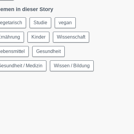
emen in dieser Story
egetarisch
Studie
vegan
Ernährung
Kinder
Wissenschaft
ebensmittel
Gesundheit
esundheit / Medizin
Wissen / Bildung