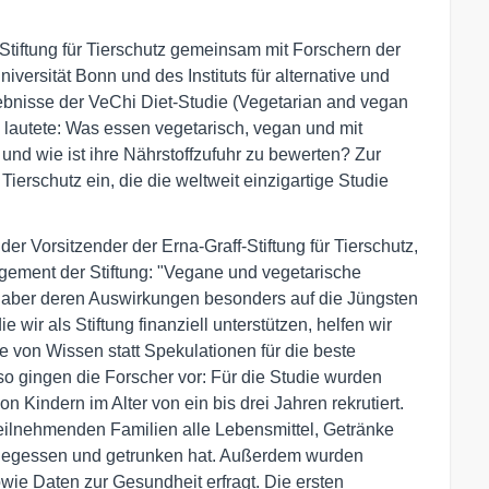
-Stiftung für Tierschutz gemeinsam mit Forschern der
versität Bonn und des Instituts für alternative und
ebnisse der VeChi Diet-Studie (Vegetarian and vegan
g lautete: Was essen vegetarisch, vegan und mit
und wie ist ihre Nährstoffzufuhr zu bewerten? Zur
Tierschutz ein, die die weltweit einzigartige Studie
er Vorsitzender der Erna-Graff-Stiftung für Tierschutz,
agement der Stiftung: "Vegane und vegetarische
 aber deren Auswirkungen besonders auf die Jüngsten
ie wir als Stiftung finanziell unterstützen, helfen wir
e von Wissen statt Spekulationen für die beste
o gingen die Forscher vor: Für die Studie wurden
 Kindern im Alter von ein bis drei Jahren rekrutiert.
teilnehmenden Familien alle Lebensmittel, Getränke
 gegessen und getrunken hat. Außerdem wurden
ie Daten zur Gesundheit erfragt. Die ersten