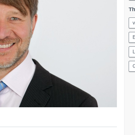
Th
v
L
G