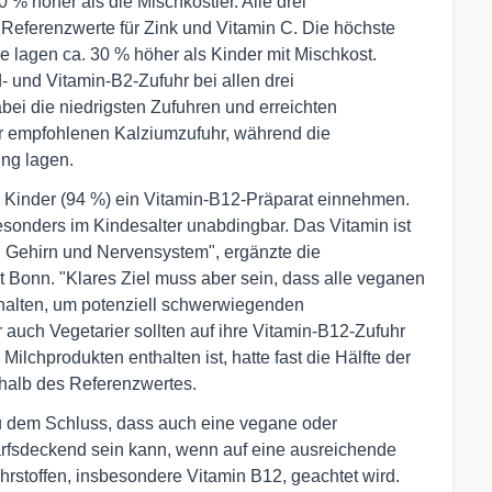
 % höher als die Mischköstler. Alle drei
 Referenzwerte für Zink und Vitamin C. Die höchste
e lagen ca. 30 % höher als Kinder mit Mischkost.
d- und Vitamin-B2-Zufuhr bei allen drei
ei die niedrigsten Zufuhren und erreichten
er empfohlenen Kalziumzufuhr, während die
ung lagen.
en Kinder (94 %) ein Vitamin-B12-Präparat einnehmen.
esonders im Kindesalter unabdingbar. Das Vitamin ist
n Gehirn und Nervensystem", ergänzte die
ät Bonn. "Klares Ziel muss aber sein, dass alle veganen
halten, um potenziell schwerwiegenden
auch Vegetarier sollten auf ihre Vitamin-B12-Zufuhr
lchprodukten enthalten ist, hatte fast die Hälfte der
rhalb des Referenzwertes.
u dem Schluss, dass auch eine vegane oder
arfsdeckend sein kann, wenn auf eine ausreichende
rstoffen, insbesondere Vitamin B12, geachtet wird.