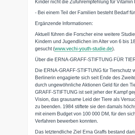
Kinder nicht die Zufuhrempfehlung für Vitamin 
- Bei einem Teil der Familien besteht Bedarf fü
Ergänzende Informationen:
Aktuell führen die Forscher eine weitere Studi
Kindern und Jugendlichen im Alter von 6 bis 1
gesucht (
www.vechi-youth-studie.de
).
Über die ERNA-GRAFF-STIFTUNG FÜR TI
Die ERNA-GRAFF-STIFTUNG für Tierschutz wurd
Berlinerin engagierte sich seit Ende des Zweit
durch ungewöhnliche Aktionen Geld für den Ti
GRAFF-STIFTUNG ist seit jeher der Kampf geg
Vision, das grausame Leid der Tiere als Vers
zu beenden. 1984 stiftete sie den damals höc
mit einem Budget von 100 000 DM, für den sich
Verfahren bewerben konnten.
Das letztendliche Ziel Erna Graffs bestand dari