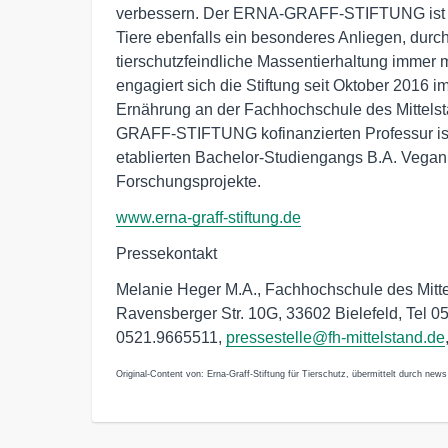
verbessern. Der ERNA-GRAFF-STIFTUNG ist es
Tiere ebenfalls ein besonderes Anliegen, dur
tierschutzfeindliche Massentierhaltung immer
engagiert sich die Stiftung seit Oktober 2016 
Ernährung an der Fachhochschule des Mittelst
GRAFF-STIFTUNG kofinanzierten Professur ist 
etablierten Bachelor-Studiengangs B.A. Vega
Forschungsprojekte.
www.erna-graff-stiftung.de
Pressekontakt
Melanie Heger M.A., Fachhochschule des Mitte
Ravensberger Str. 10G, 33602 Bielefeld, Tel 
0521.9665511,
pressestelle@fh-mittelstand.de
Original-Content von: Erna-Graff-Stiftung für Tierschutz, übermittelt durch news