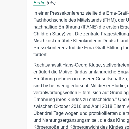
Berlin
(ots)
In einer Pressekonferenz stellte die Erna-Graff
Fachhochschule des Mittelstands (FHM), der Uni
nachhaltige Ernährung (IFANE) die ersten Erg
Children Study) vor. Die zentrale Fragestellun
Mischkost ernährte Kleinkinder in Deutschland 
Pressekonferenz lud die Erna-Graff-Stiftung für 
fördert.
Rechtsanwalt Hans-Georg Kluge, stellvertretend
erläutert die Motive für das umfangreiche Eng
Ernährung nehmen in unserer Gesellschaft zu,
sind bisher wenig erforscht. Mit dieser Studie, d
verantwortungsvollen Eltern, sich auf Grundlag
Ernährung ihres Kindes zu entscheiden." Und s
zwischen Oktober 2016 und April 2018 Eltern von
Über drei Tage wogen und protokollierten die 
und Nahrungsergänzungsmittel, die das Kind
Körpergröße und Körpergewicht des Kindes sow