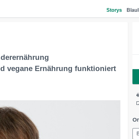
Storys
Blaul
nderernährung
nd vegane Ernährung funktioniert
Or
B