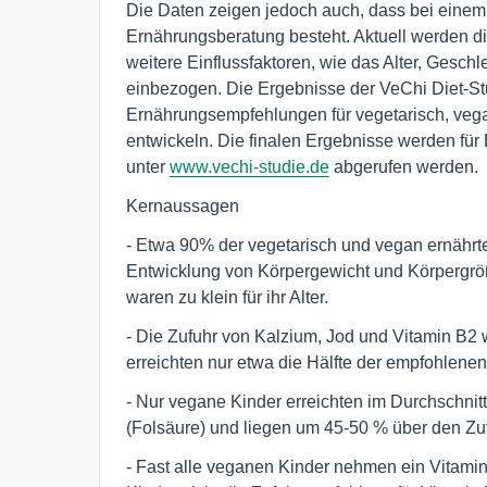
Die Daten zeigen jedoch auch, dass bei einem Te
Ernährungsberatung besteht. Aktuell werden di
weitere Einflussfaktoren, wie das Alter, Gesch
einbezogen. Die Ergebnisse der VeChi Diet-St
Ernährungsempfehlungen für vegetarisch, vega
entwickeln. Die finalen Ergebnisse werden fü
unter
www.vechi-studie.de
abgerufen werden.
Kernaussagen
- Etwa 90% der vegetarisch und vegan ernährte
Entwicklung von Körpergewicht und Körpergröß
waren zu klein für ihr Alter.
- Die Zufuhr von Kalzium, Jod und Vitamin B2 w
erreichten nur etwa die Hälfte der empfohlene
- Nur vegane Kinder erreichten im Durchschnitt
(Folsäure) und liegen um 45-50 % über den Zu
- Fast alle veganen Kinder nehmen ein Vitami