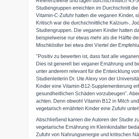
Referenzwerte und lagen durchschnittlich 45-50
Studiengruppen erreichten im Durchschnitt die
Vitamin-C-Zufuhr hatten die veganen Kinder, si
Kritisch war die durchschnittliche Kalzium-, Jo
Studiengruppen. Die veganen Kinder hatten dab
beispielweise nur etwas mehr als die Hälfte d
Mischköstler bei etwa drei Viertel der Empfehl
"Positiv zu bewerten ist, dass fast alle vegan
Dies ist generell bei veganer Ernährung und b
unter anderem relevant für die Entwicklung vo
Studienleiterin Dr. Ute Alexy von der Universit
Kinder eine Vitamin-B12-Supplementierung er
gesundheitlichen Schäden vorzubeugen". Aber 
achten. Denn obwohl Vitamin B12 in Milch und Mi
vegetarisch ernährten Kinder eine Zufuhr unte
Abschließend kamen die Autoren der Studie z
vegetarische Ernährung im Kleinkindalter bed
Zufuhr von Nahrungsenergie und kritischen Näh