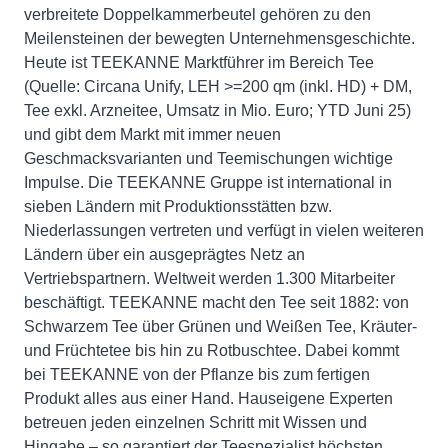
verbreitete Doppelkammerbeutel gehören zu den
Meilensteinen der bewegten Unternehmensgeschichte.
Heute ist TEEKANNE Marktführer im Bereich Tee
(Quelle: Circana Unify, LEH >=200 qm (inkl. HD) + DM,
Tee exkl. Arzneitee, Umsatz in Mio. Euro; YTD Juni 25)
und gibt dem Markt mit immer neuen
Geschmacksvarianten und Teemischungen wichtige
Impulse. Die TEEKANNE Gruppe ist international in
sieben Ländern mit Produktionsstätten bzw.
Niederlassungen vertreten und verfügt in vielen weiteren
Ländern über ein ausgeprägtes Netz an
Vertriebspartnern. Weltweit werden 1.300 Mitarbeiter
beschäftigt. TEEKANNE macht den Tee seit 1882: von
Schwarzem Tee über Grünen und Weißen Tee, Kräuter-
und Früchtetee bis hin zu Rotbuschtee. Dabei kommt
bei TEEKANNE von der Pflanze bis zum fertigen
Produkt alles aus einer Hand. Hauseigene Experten
betreuen jeden einzelnen Schritt mit Wissen und
Hingabe – so garantiert der Teespezialist höchsten