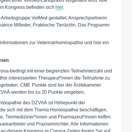
igkeit einer Vetmed-Landpraxis vorgestellt wird. Alle
em Kongress befinden sich
hier
.
Arbeitsgruppe VetMed gestaltet. Ansprechpartnerin
atrice Milleder, Praktische Tierärztin. Das Programm
 Informationen zur Veterinärhomöopathie und hier ein
onen
orona-bedingt mit einer begrenzten Teilnehmerzahl und
hie interessierten Therapeut*innen die Teilnahme zu
angeboten. CME Punkte sind bei der Ärztekammer
ZVhÄ werden bis zu 20 Punkte vergeben.
 Homöopathie des DZVhÄ ist Höhepunkt der
, die sich mit dem Thema Homöopathie beschäftigen.
e, Tiermediziner*innen und Pharmazeut*innen treffen
wareanbieter und Praxiseinrichter. Alle Informationen
an diesem Kongress in Corona-Zeiten finden Sie auf