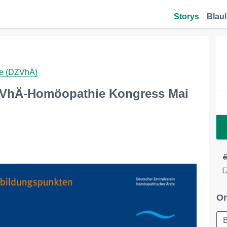
Storys
Blaul
te (DZVhÄ)
DZVhÄ-Homöopathie Kongress Mai
Or
B