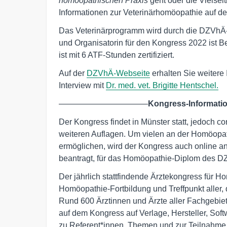
homöopathischen Praxis
geht oder die Vielseit
Informationen zur Veterinärhomöopathie auf d
Das Veterinärprogramm wird durch die DZVhÄ-
und Organisatorin für den Kongress 2022 ist Be
ist mit 6 ATF-Stunden zertifiziert.
Auf der
DZVhÄ-Webseite
erhalten Sie weitere
Interview mit
Dr. med. vet. Brigitte Hentschel.
———————————
Kongress-Informati
Der Kongress findet in Münster statt, jedoch c
weiteren Auflagen. Um vielen an der Homöopat
ermöglichen, wird der Kongress auch online 
beantragt, für das Homöopathie-Diplom des D
Der jährlich stattfindende Ärztekongress für
Homöopathie-Fortbildung und Treffpunkt aller
Rund 600 Ärztinnen und Ärzte aller Fachgebiet
auf dem Kongress auf Verlage, Hersteller, Soft
zu Referent*innen, Themen und zur Teilnahme 