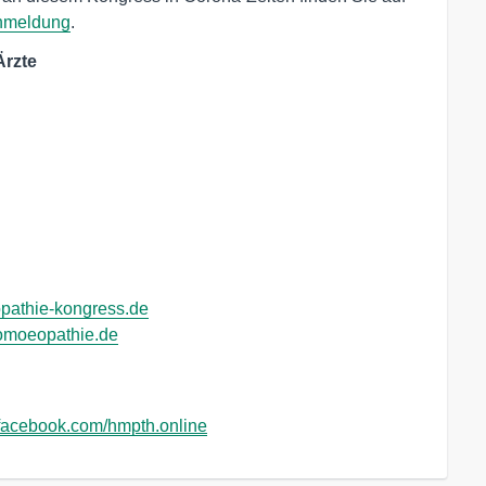
nmeldung
.
Ärzte
athie-kongress.de
omoeopathie.de
acebook.com/hmpth.online