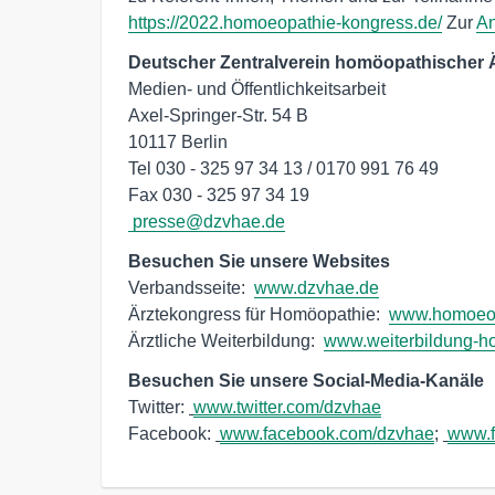
https://2022.homoeopathie-kongress.de/
Zur
A
Deutscher Zentralverein homöopathischer 
Medien- und Öffentlichkeitsarbeit

Axel-Springer-Str. 54 B

10117 Berlin

Tel 030 - 325 97 34 13 / 0170 991 76 49

Fax 030 - 325 97 34 19
presse@dzvhae.de
Besuchen Sie unsere Websites
Verbandsseite:  
www.dzvhae.de
Ärztekongress für Homöopathie:  
www.homoeop
Ärztliche Weiterbildung:  
www.weiterbildung-h
Besuchen Sie unsere Social-Media-Kanäle
Twitter: 
www.twitter.com/dzvhae
Facebook: 
www.facebook.com/dzvhae
; 
www.f