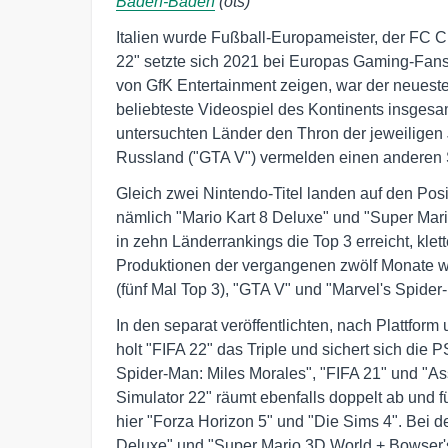
Baden-Baden
(ots)
Italien wurde Fußball-Europameister, der FC
22" setzte sich 2021 bei Europas Gaming-Fans 
von GfK Entertainment zeigen, war der neueste
beliebteste Videospiel des Kontinents insgesa
untersuchten Länder den Thron der jeweiligen J
Russland ("GTA V") vermelden einen anderen S
Gleich zwei Nintendo-Titel landen auf den Pos
nämlich "Mario Kart 8 Deluxe" und "Super Mar
in zehn Länderrankings die Top 3 erreicht, kle
Produktionen der vergangenen zwölf Monate war
(fünf Mal Top 3), "GTA V" und "Marvel's Spider-
In den separat veröffentlichten, nach Plattform
holt "FIFA 22" das Triple und sichert sich die
Spider-Man: Miles Morales", "FIFA 21" und "Ass
Simulator 22" räumt ebenfalls doppelt ab und f
hier "Forza Horizon 5" und "Die Sims 4". Bei 
Deluxe" und "Super Mario 3D World + Bowser's