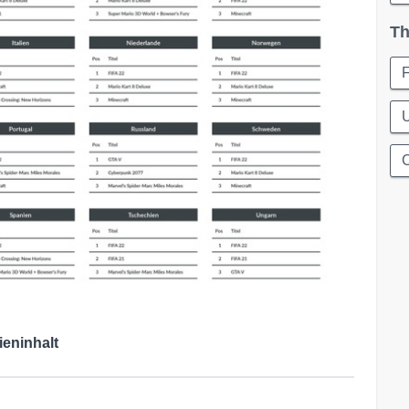
Th
U
ieninhalt