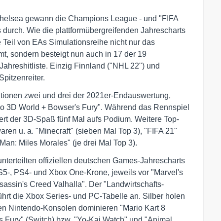
 Chelsea gewann die Champions League - und "FIFA
durch. Wie die plattformübergreifenden Jahrescharts
 Teil von EAs Simulationsreihe nicht nur das
mt, sondern besteigt nun auch in 17 der 19
ahreshitliste. Einzig Finnland ("NHL 22") und
pitzenreiter.
itionen zwei und drei der 2021er-Endauswertung,
io 3D World + Bowser's Fury". Während das Rennspiel
ttert der 3D-Spaß fünf Mal aufs Podium. Weitere Top-
en u. a. "Minecraft" (sieben Mal Top 3), "FIFA 21"
Man: Miles Morales" (je drei Mal Top 3).
 unterteilten offiziellen deutschen Games-Jahrescharts
 PS5-, PS4- und Xbox One-Krone, jeweils vor "Marvel's
assin's Creed Valhalla". Der "Landwirtschafts-
ührt die Xbox Series- und PC-Tabelle an. Silber holen
den Nintendo-Konsolen dominieren "Mario Kart 8
 Fury" (Switch) bzw. "Yo-Kai Watch" und "Animal