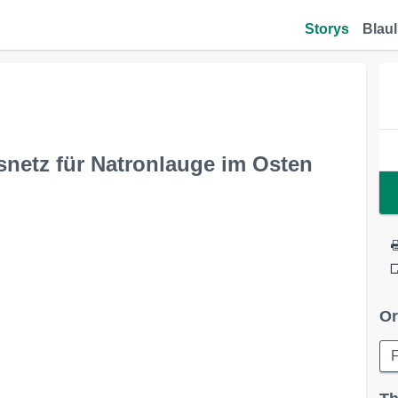
Storys
Blaul
bsnetz für Natronlauge im Osten
Or
F