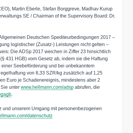
CEO), Martin Eberle, Stefan Borggreve, Madhav Kurup

rwaltungs SE / Chairman of the Supervisory Board: Dr. 
r Allgemeinen Deutschen Spediteurbedingungen 2017 – 
ng logistischer (Zusatz-) Leistungen nicht gelten – 
is: Die ADSp 2017 weichen in Ziffer 23 hinsichtlich 
(§ 431 HGB) vom Gesetz ab, indem sie die Haftung 
s einer Seebeförderung und bei unbekanntem 
gelhaftung von 8,33 SZR/kg zusätzlich auf 1,25 
nen Euro je Schadenereignis, mindestens aber 2 
Sie unter 
www.hellmann.com/adsp
 abrufen, die 
ogagb
.

tz und unserem Umgang mit personenbezogenen 
llmann.com/datenschutz