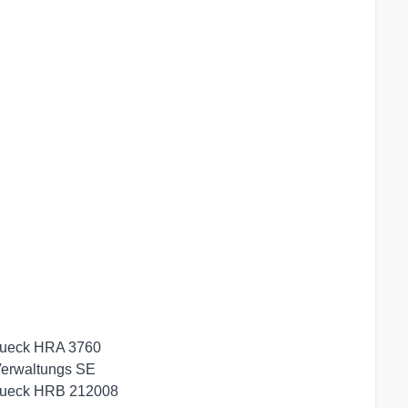
         
rueck HRA 3760

erwaltungs SE

rueck HRB 212008
