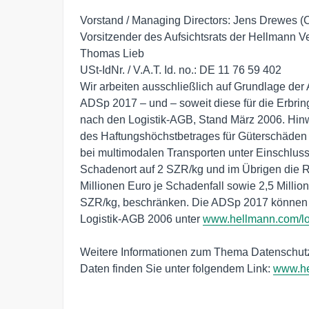
Vorstand / Managing Directors: Jens Drewes (
Vorsitzender des Aufsichtsrats der Hellmann Ve
Thomas Lieb

USt-IdNr. / V.A.T. Id. no.: DE 11 76 59 402

Wir arbeiten ausschließlich auf Grundlage de
ADSp 2017 – und – soweit diese für die Erbringu
nach den Logistik-AGB, Stand März 2006. Hinwe
des Haftungshöchstbetrages für Güterschäden 
bei multimodalen Transporten unter Einschlus
Schadenort auf 2 SZR/kg und im Übrigen die Re
Millionen Euro je Schadenfall sowie 2,5 Millio
SZR/kg, beschränken. Die ADSp 2017 können 
Logistik-AGB 2006 unter 
www.hellmann.com/l
Weitere Informationen zum Thema Datenschu
Daten finden Sie unter folgendem Link: 
www.he