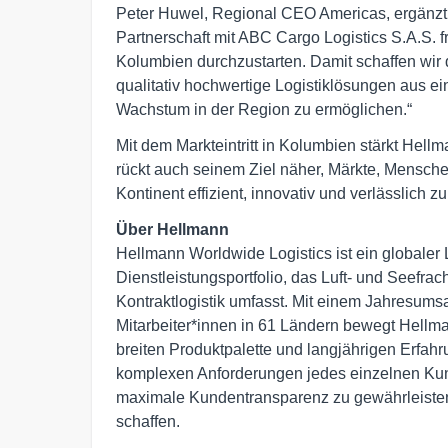
Peter Huwel, Regional CEO Americas, ergänzt:
Partnerschaft mit ABC Cargo Logistics S.A.S. fr
Kolumbien durchzustarten. Damit schaffen wir
qualitativ hochwertige Logistiklösungen aus ei
Wachstum in der Region zu ermöglichen.“
Mit dem Markteintritt in Kolumbien stärkt Hell
rückt auch seinem Ziel näher, Märkte, Mensc
Kontinent effizient, innovativ und verlässlich z
Über Hellmann
Hellmann Worldwide Logistics ist ein globaler 
Dienstleistungsportfolio, das Luft- und Seefrac
Kontraktlogistik umfasst. Mit einem Jahresums
Mitarbeiter*innen in 61 Ländern bewegt Hellma
breiten Produktpalette und langjährigen Erfahru
komplexen Anforderungen jedes einzelnen Kund
maximale Kundentransparenz zu gewährleisten un
schaffen.