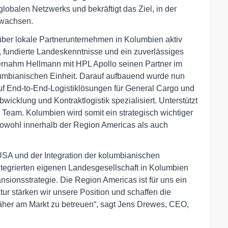
lobalen Netzwerks und bekräftigt das Ziel, in der
 wachsen.
n über lokale Partnerunternehmen in Kolumbien aktiv
on, fundierte Landeskenntnisse und ein zuverlässiges
ernahm Hellmann mit HPL Apollo seinen Partner im
olumbianischen Einheit. Darauf aufbauend wurde nun
auf End-to-End-Logistiklösungen für General Cargo und
bwicklung und Kontraktlogistik spezialisiert. Unterstützt
 Team. Kolumbien wird somit ein strategisch wichtiger
sowohl innerhalb der Region Americas als auch
SA und der Integration der kolumbianischen
 integrierten eigenen Landesgesellschaft in Kolumbien
nsionsstrategie. Die Region Americas ist für uns ein
ur stärken wir unsere Position und schaffen die
her am Markt zu betreuen“, sagt Jens Drewes, CEO,