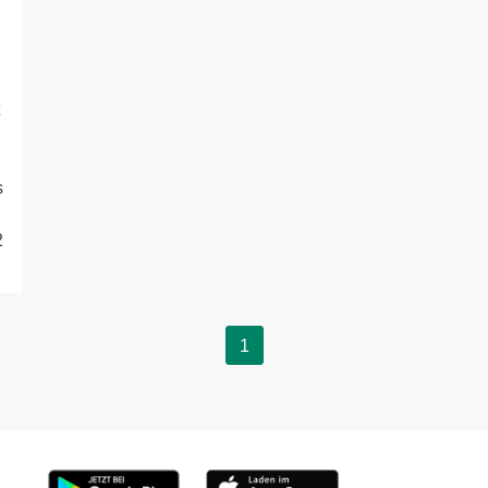
s
2
1