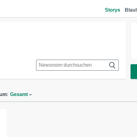
Storys
Blaul
aum:
Gesamt