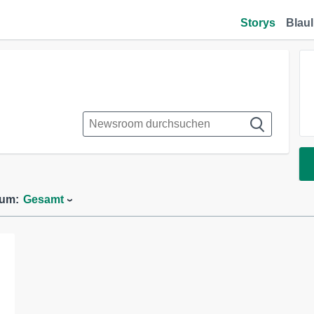
Storys
Blaul
aum:
Gesamt