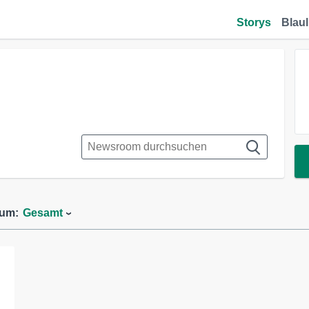
Storys
Blaul
aum:
Gesamt