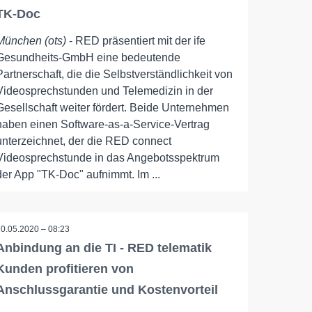
TK-Doc
München (ots)
- RED präsentiert mit der ife
Gesundheits-GmbH eine bedeutende
Partnerschaft, die die Selbstverständlichkeit von
Videosprechstunden und Telemedizin in der
Gesellschaft weiter fördert. Beide Unternehmen
haben einen Software-as-a-Service-Vertrag
unterzeichnet, der die RED connect
Videosprechstunde in das Angebotsspektrum
der App "TK-Doc" aufnimmt. Im ...
20.05.2020 – 08:23
Anbindung an die TI - RED telematik
Kunden profitieren von
Anschlussgarantie und Kostenvorteil