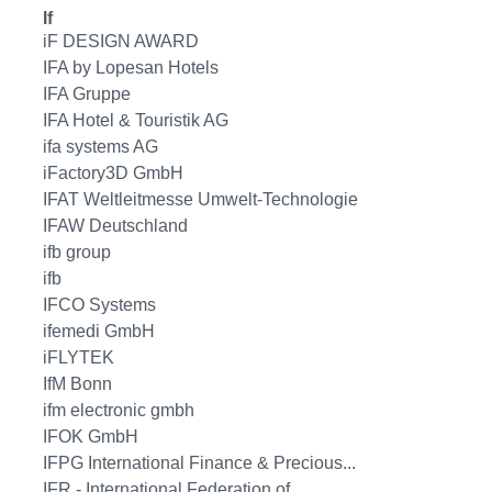
If
iF DESIGN AWARD
IFA by Lopesan Hotels
IFA Gruppe
IFA Hotel & Touristik AG
ifa systems AG
iFactory3D GmbH
IFAT Weltleitmesse Umwelt-Technologie
IFAW Deutschland
ifb group
ifb
IFCO Systems
ifemedi GmbH
iFLYTEK
IfM Bonn
ifm electronic gmbh
IFOK GmbH
IFPG International Finance & Precious...
IFR - International Federation of...