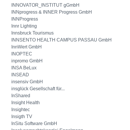
INNOVATOR_INSTITUT gGmbH
INNprogress & INNER Progress GmbH
INNProgress
Innr Lighting
Innsbruck Tourismus
INNSENTO HEALTH CAMPUS PASSAU GmbH
InnWert GmbH
INOPTEC
inpromo GmbH
INSA BeLux
INSEAD
insensiv GmbH
insglück Gesellschaft für...
InShared
Insight Health
Insightec
Insigth TV
InSitu Software GmbH