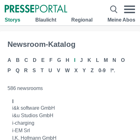
Storys
Blaulicht
Regional
Meine Abos
Newsroom-Katalog
A
B
C
D
E
F
G
H
I
J
K
L
M
N
O
P
Q
R
S
T
U
V
W
X
Y
Z
0-9
!*.
586 newsrooms
I
i&k software GmbH
i&u Studios GmbH
i-charging
i-EM Srl
I.K. Hofmann GmbH