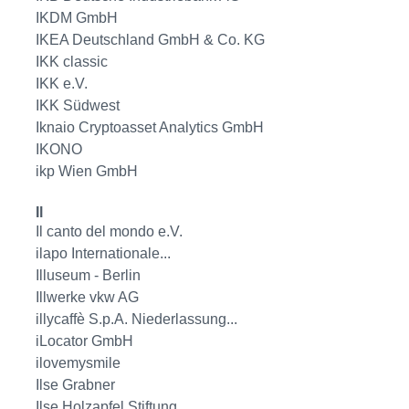
IKDM GmbH
IKEA Deutschland GmbH & Co. KG
IKK classic
IKK e.V.
IKK Südwest
Iknaio Cryptoasset Analytics GmbH
IKONO
ikp Wien GmbH
Il
Il canto del mondo e.V.
ilapo Internationale...
Illuseum - Berlin
Illwerke vkw AG
illycaffè S.p.A. Niederlassung...
iLocator GmbH
ilovemysmile
Ilse Grabner
Ilse Holzapfel Stiftung