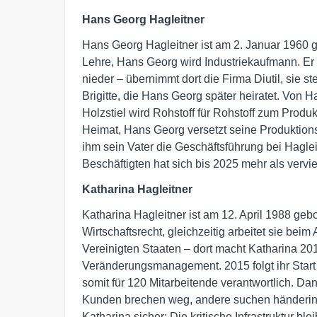
Hans Georg Hagleitner
Hans Georg Hagleitner ist am 2. Januar 1960 ge
Lehre, Hans Georg wird Industriekaufmann. Er z
nieder – übernimmt dort die Firma Diutil, sie st
Brigitte, die Hans Georg später heiratet. Von H
Holzstiel wird Rohstoff für Rohstoff zum Produ
Heimat, Hans Georg versetzt seine Produktions
ihm sein Vater die Geschäftsführung bei Hagle
Beschäftigten hat sich bis 2025 mehr als vervie
Katharina Hagleitner
Katharina Hagleitner ist am 12. April 1988 geb
Wirtschaftsrecht, gleichzeitig arbeitet sie bei
Vereinigten Staaten – dort macht Katharina 201
Veränderungsmanagement. 2015 folgt ihr Start be
somit für 120 Mitarbeitende verantwortlich. Dan
Kunden brechen weg, andere suchen händerin
Katharina sicher: Die kritische Infrastruktur blei