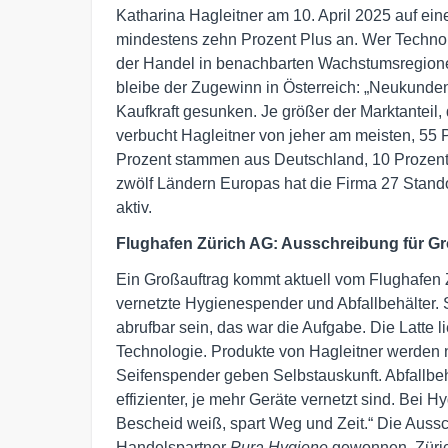
Katharina Hagleitner am 10. April 2025 auf ein
mindestens zehn Prozent Plus an. Wer Technolog
der Handel in benachbarten Wachstumsregion
bleibe der Zugewinn in Österreich: „Neukunden
Kaufkraft gesunken. Je größer der Marktanteil,
verbucht Hagleitner von jeher am meisten, 55 
Prozent stammen aus Deutschland, 10 Prozent aus
zwölf Ländern Europas hat die Firma 27 Stando
aktiv.
Flughafen Zürich AG: Ausschreibung für G
Ein Großauftrag kommt aktuell vom Flughafen Zü
vernetzte Hygienespender und Abfallbehälter. 
abrufbar sein, das war die Aufgabe. Die Latte li
Technologie. Produkte von Hagleitner werden n
Seifenspender geben Selbstauskunft. Abfallbe
effizienter, je mehr Geräte vernetzt sind. Bei 
Bescheid weiß, spart Weg und Zeit.“ Die Auss
Handelspartner
Pura Hygiene
gewonnen. Zürich