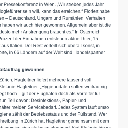
er Pressekonferenz in Wien. „Wir streben jedes Jahr
ieführer sein will, kann das erreichen.“ Floriert habe
en – Deutschland, Ungarn und Rumänien. Verhalten
 haben wir auch hier gewonnen. Allgemein aber ist die
 desto mehr Anstrengung braucht es.“ In Österreich
Prozent der Einnahmen entstehen aktuell hier; 15
 Italien. Der Rest verteilt sich überall sonst, in
rte, in 66 Ländern auf der Welt sind Handelspartner
roßauftrag gewonnen
rich, Hagleitner liefert mehrere tausend voll
Stefanie Hagleitner: „Hygienedaten sollen weiträumig
egt hoch – gilt der Flughafen doch als Vorreiter für
un Teil davon: Desinfektions-, Papier- und
hälter melden Servicebedarf. Jedes System läuft umso
Hygiene zählt der Betriebsstatus und der Füllstand. Wer
chreibung in Zürich hat Hagleitner gemeinsam mit dem
 erweise sich als beispielgebend, fügt Stefanie hinzu: