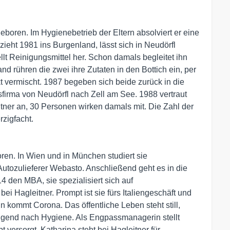
boren. Im Hygienebetrieb der Eltern absolviert er eine
ieht 1981 ins Burgenland, lässt sich in Neudörfl
ellt Reinigungsmittel her. Schon damals begleitet ihn
and rühren die zwei ihre Zutaten in den Bottich ein, per
kt vermischt. 1987 begeben sich beide zurück in die
firma von Neudörfl nach Zell am See. 1988 vertraut
itner an, 30 Personen wirken damals mit. Die Zahl der
rzigfacht.
oren. In Wien und in München studiert sie
m Autozulieferer Webasto. Anschließend geht es in die
4 den MBA, sie spezialisiert sich auf
i Hagleitner. Prompt ist sie fürs Italiengeschäft und
n kommt Corona. Das öffentliche Leben steht still,
gend nach Hygiene. Als Engpassmanagerin stellt
bt versorgt. Katharina steht bei Hagleitner für