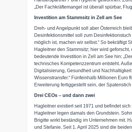
„Der Fachkräftemangel ist überall spürbar, Flug
Investition am Stammsitz in Zell am See
Dreh- und Angelpunkt soll aber Österreich blei
Desinfektionsmittel soll zum Desinfektionstu
möglich ist, machen wir selbst.“ So bekräftigt 
Hagleitner den Stammsitz; hier wird geforscht, 
bedeutende Investition in Zell am See hin: „D
technisches Kompetenzzentrum entsteht. Auße
Digitalisierung, Gesundheit und Nachhaltigkeit
Wissenstransfer.“ Fünfeinhalb Millionen Euro f
Erweiterung fertiggestellt sein, der Spatenstich
Drei CEOs – und dann zwei
Hagleitner existiert seit 1971 und befindet si
Hagleitner legen damals den Grundstein. Soh
Brigitte wirkt beständig im Unternehmen mit. H
und Stefanie. Seit 1. April 2025 sind die beid