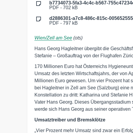
b7734073-5fa3-4c4c-b567-755c47234
PDF - 702 kB
d2886301-a7c8-486c-815c-005652555
PDF - 797 kB
Wien/Zell am See
(ots)
Hans Georg Hagleitner übergibt die Geschäftsf
Stefanie – Großauftrag von der Flughafen Zür
170 Millionen Euro hat Österreichs Hygieneunt
Umsatz des letzten Wirtschaftsjahrs, der von A
Millionen Euro gewesen. Um vier Prozent hat si
bei Hagleitner in Zell am See (Salzburg) eine 
Konstellation zu dritt: Katharina und Stefanie
Vater Hans Georg. Dieses Übergangsstadium s
werde sich Hans Georg aus seiner operativen T
Umsatztreiber und Bremsklötze
„Vier Prozent mehr Umsatz sind zwar ein Erfol