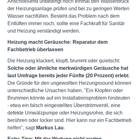
Anschließend unbedingt noch einmal den Wasserdruck
der Heizungsanlage prüfen und bei zu geringen Werten
Wasser nachfüllen. Besteht das Problem nach dem
Entlüften immer noch, sollte eine Fachkraft für Sanitär
und Heizung verständigt werden.
Heizung macht Geräusche: Reparatur dem
Fachbetrieb überlassen
Die Heizung klackert, klopft, brummt oder quietscht:
Solche oder ähnliche merkwürdigen Geräusche hat
laut Umfrage bereits jeder Fünfte (20 Prozent) erlebt
.
Die Gründe für den ungewollten Heizungssound können
unterschiedliche Ursachen haben. "Ein Klopfen oder
Brummen könnte auf ein Installationsproblem hindeuten
- etwa ein falsch eingestelltes Überströmventil, eine
defekte Umwälzpumpe oder Heizungsrohre, die sich
berühren oder locker sind. Hier kann nur ein Fachbetrieb
helfen", sagt
Markus Lau
.
Extra-Tipp: Mit der Wartung nicht warten