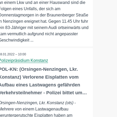
an einem Lkw und an einer Hauswand sind die
Folgen eines Unfalls, der sich am
Donnerstagmorgen in der Braunenberger Straße
in Nenzingen ereignet hat. Gegen 11.45 Uhr fuhr
ein 83-Jähriger mit seinem Audi ortseinwärts und
kam vermutlich aufgrund nicht angepasster
Geschwindigkeit ...
18.01.2022 – 10:00
Polizeipräsidium Konstanz
POL-KN: (Orsingen-Nenzingen, Lkr.
Konstanz) Verlorene Eisplatten vom
Aufbau eines Lastwagens gefährden
Verkehrsteilnehmer - Polizei bittet um…
Orsingen-Nenzingen, Lkr. Konstanz (ots)
-
Mehrere von einem Lastwagenaufbau
heruntergerutschte Eisplatten haben am