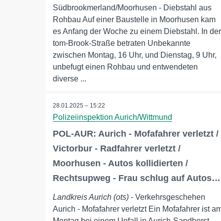
Südbrookmerland/Moorhusen - Diebstahl aus
Rohbau Auf einer Baustelle in Moorhusen kam
es Anfang der Woche zu einem Diebstahl. In der
tom-Brook-Straße betraten Unbekannte
zwischen Montag, 16 Uhr, und Dienstag, 9 Uhr,
unbefugt einen Rohbau und entwendeten
diverse ...
28.01.2025 – 15:22
Polizeiinspektion Aurich/Wittmund
POL-AUR: Aurich - Mofafahrer verletzt /
Victorbur - Radfahrer verletzt /
Moorhusen - Autos kollidierten /
Rechtsupweg - Frau schlug auf Autos…
Landkreis Aurich (ots)
- Verkehrsgeschehen
Aurich - Mofafahrer verletzt Ein Mofafahrer ist a
Montag bei einem Unfall in Aurich-Sandhorst