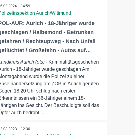
06.02.2024 – 14:59
Polizeiinspektion Aurich/Wittmund
POL-AUR: Aurich - 18-Jähriger wurde
geschlagen / Halbemond - Betrunken
gefahren / Rechtsupweg - Nach Unfall
geflüchtet / Großefehn - Autos auf…
Landkreis Aurich (ots)
- Kriminalitätsgeschehen
Aurich - 18-Jähriger wurde geschlagen Am
Montagabend wurde die Polizei zu einer
Auseinandersetzung am ZOB in Aurich gerufen.
Gegen 18.20 Uhr schlug nach ersten
Erkenntnissen ein 36-Jähriger einem 18-
Jährigen ins Gesicht. Der Beschuldigte soll das
Opfer auch bedroht ...
12.08.2023 – 12:30