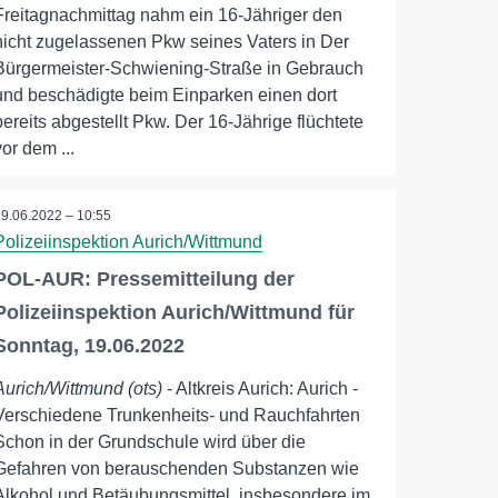
Freitagnachmittag nahm ein 16-Jähriger den
nicht zugelassenen Pkw seines Vaters in Der
Bürgermeister-Schwiening-Straße in Gebrauch
und beschädigte beim Einparken einen dort
bereits abgestellt Pkw. Der 16-Jährige flüchtete
vor dem ...
19.06.2022 – 10:55
Polizeiinspektion Aurich/Wittmund
POL-AUR: Pressemitteilung der
Polizeiinspektion Aurich/Wittmund für
Sonntag, 19.06.2022
Aurich/Wittmund (ots)
- Altkreis Aurich: Aurich -
Verschiedene Trunkenheits- und Rauchfahrten
Schon in der Grundschule wird über die
Gefahren von berauschenden Substanzen wie
Alkohol und Betäubungsmittel, insbesondere im