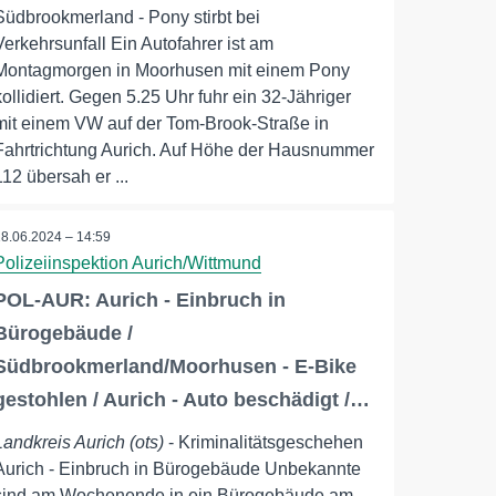
Südbrookmerland - Pony stirbt bei
Verkehrsunfall Ein Autofahrer ist am
Montagmorgen in Moorhusen mit einem Pony
kollidiert. Gegen 5.25 Uhr fuhr ein 32-Jähriger
mit einem VW auf der Tom-Brook-Straße in
Fahrtrichtung Aurich. Auf Höhe der Hausnummer
112 übersah er ...
18.06.2024 – 14:59
Polizeiinspektion Aurich/Wittmund
POL-AUR: Aurich - Einbruch in
Bürogebäude /
Südbrookmerland/Moorhusen - E-Bike
gestohlen / Aurich - Auto beschädigt /…
Landkreis Aurich (ots)
- Kriminalitätsgeschehen
Aurich - Einbruch in Bürogebäude Unbekannte
sind am Wochenende in ein Bürogebäude am