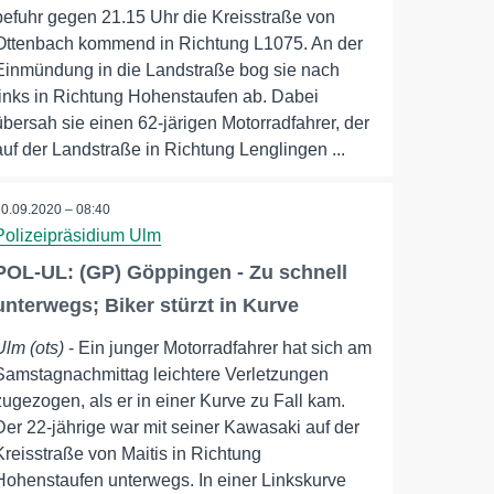
befuhr gegen 21.15 Uhr die Kreisstraße von
Ottenbach kommend in Richtung L1075. An der
Einmündung in die Landstraße bog sie nach
links in Richtung Hohenstaufen ab. Dabei
übersah sie einen 62-järigen Motorradfahrer, der
auf der Landstraße in Richtung Lenglingen ...
20.09.2020 – 08:40
Polizeipräsidium Ulm
POL-UL: (GP) Göppingen - Zu schnell
unterwegs; Biker stürzt in Kurve
Ulm (ots)
- Ein junger Motorradfahrer hat sich am
Samstagnachmittag leichtere Verletzungen
zugezogen, als er in einer Kurve zu Fall kam.
Der 22-jährige war mit seiner Kawasaki auf der
Kreisstraße von Maitis in Richtung
Hohenstaufen unterwegs. In einer Linkskurve