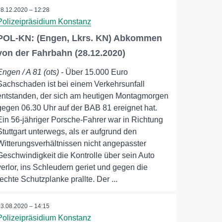
28.12.2020 – 12:28
Polizeipräsidium Konstanz
POL-KN: (Engen, Lkrs. KN) Abkommen
von der Fahrbahn (28.12.2020)
Engen / A 81 (ots)
- Über 15.000 Euro
Sachschaden ist bei einem Verkehrsunfall
entstanden, der sich am heutigen Montagmorgen
gegen 06.30 Uhr auf der BAB 81 ereignet hat.
Ein 56-jähriger Porsche-Fahrer war in Richtung
Stuttgart unterwegs, als er aufgrund den
Witterungsverhältnissen nicht angepasster
Geschwindigkeit die Kontrolle über sein Auto
verlor, ins Schleudern geriet und gegen die
rechte Schutzplanke prallte. Der ...
03.08.2020 – 14:15
Polizeipräsidium Konstanz