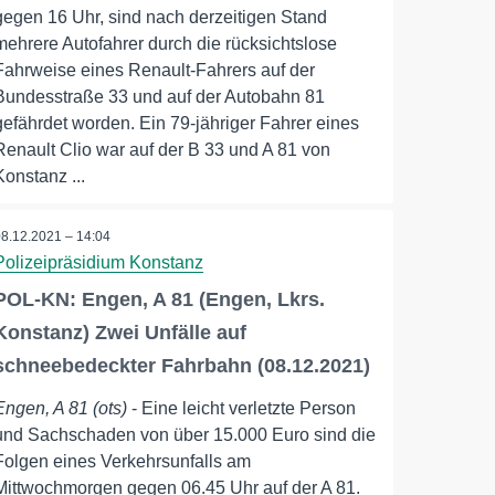
gegen 16 Uhr, sind nach derzeitigen Stand
mehrere Autofahrer durch die rücksichtslose
Fahrweise eines Renault-Fahrers auf der
Bundesstraße 33 und auf der Autobahn 81
gefährdet worden. Ein 79-jähriger Fahrer eines
Renault Clio war auf der B 33 und A 81 von
Konstanz ...
08.12.2021 – 14:04
Polizeipräsidium Konstanz
POL-KN: Engen, A 81 (Engen, Lkrs.
Konstanz) Zwei Unfälle auf
schneebedeckter Fahrbahn (08.12.2021)
Engen, A 81 (ots)
- Eine leicht verletzte Person
und Sachschaden von über 15.000 Euro sind die
Folgen eines Verkehrsunfalls am
Mittwochmorgen gegen 06.45 Uhr auf der A 81.