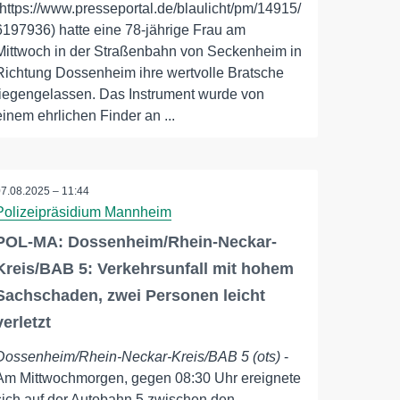
(https://www.presseportal.de/blaulicht/pm/14915/
6197936) hatte eine 78-jährige Frau am
Mittwoch in der Straßenbahn von Seckenheim in
Richtung Dossenheim ihre wertvolle Bratsche
liegengelassen. Das Instrument wurde von
einem ehrlichen Finder an ...
07.08.2025 – 11:44
Polizeipräsidium Mannheim
POL-MA: Dossenheim/Rhein-Neckar-
Kreis/BAB 5: Verkehrsunfall mit hohem
Sachschaden, zwei Personen leicht
verletzt
Dossenheim/Rhein-Neckar-Kreis/BAB 5 (ots)
-
Am Mittwochmorgen, gegen 08:30 Uhr ereignete
sich auf der Autobahn 5 zwischen den