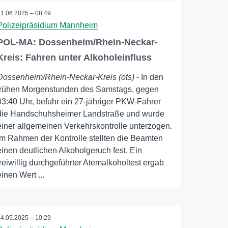
21.06.2025 – 08:49
Polizeipräsidium Mannheim
POL-MA: Dossenheim/Rhein-Neckar-
Kreis: Fahren unter Alkoholeinfluss
Dossenheim/Rhein-Neckar-Kreis (ots)
- In den
frühen Morgenstunden des Samstags, gegen
03:40 Uhr, befuhr ein 27-jähriger PKW-Fahrer
die Handschuhsheimer Landstraße und wurde
einer allgemeinen Verkehrskontrolle unterzogen.
Im Rahmen der Kontrolle stellten die Beamten
einen deutlichen Alkoholgeruch fest. Ein
freiwillig durchgeführter Atemalkoholtest ergab
einen Wert ...
14.05.2025 – 10:29