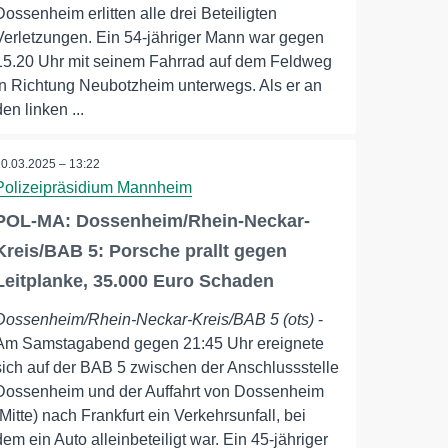
Dossenheim erlitten alle drei Beteiligten
Verletzungen. Ein 54-jähriger Mann war gegen
15.20 Uhr mit seinem Fahrrad auf dem Feldweg
in Richtung Neubotzheim unterwegs. Als er an
den linken ...
10.03.2025 – 13:22
Polizeipräsidium Mannheim
POL-MA: Dossenheim/Rhein-Neckar-
Kreis/BAB 5: Porsche prallt gegen
Leitplanke, 35.000 Euro Schaden
Dossenheim/Rhein-Neckar-Kreis/BAB 5 (ots)
-
Am Samstagabend gegen 21:45 Uhr ereignete
sich auf der BAB 5 zwischen der Anschlussstelle
Dossenheim und der Auffahrt von Dossenheim
(Mitte) nach Frankfurt ein Verkehrsunfall, bei
dem ein Auto alleinbeteiligt war. Ein 45-jähriger