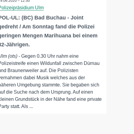
29.06.2020 – 12:50
Polizeipräsidium Ulm
POL-UL: (BC) Bad Buchau - Joint
gedreht / Am Sonntag fand die Polizei
geringen Mengen Marihuana bei einem
32-Jährigen.
Ulm (ots)
- Gegen 0.30 Uhr nahm eine
Polizeistreife einen Wildunfall zwischen Dürnau
und Braunenweiler auf. Die Polizisten
vernahmen dabei Musik welches aus der
näheren Umgebung stammte. Sie begaben sich
auf die Suche nach dem Ursprung. Auf einen
kleinen Grundstück in der Nähe fand eine private
Party statt. Als ...