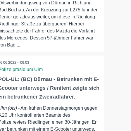
Ortsverbindungsweg von Dürnau in Richtung
Bad Buchau. An der Kreuzung zur L275 fuhr der
Senior geradeaus weiter, um diese in Richtung
Riedlinger Straße zu überqueren. Hierbei
missachtete der Fahrer des Mazda die Vorfahrt
des Mercedes. Dessen 57-jähriger Fahrer war
von Bad ...
16.06.2022 – 09:03
Polizeipräsidium Ulm
POL-UL: (BC) Dürnau - Betrunken mit E-
Scooter unterwegs / Renitent zeigte sich
ein betrunkener Zweiradfahrer.
Ulm (ots)
- Am frühen Donnerstagmorgen gegen
3.20 Uhr kontrollierten Beamte des
Polizeireviers Riedlingen einen 30-Jährigen. Er
war betrunken mit einem E-Scooter unterwegs.